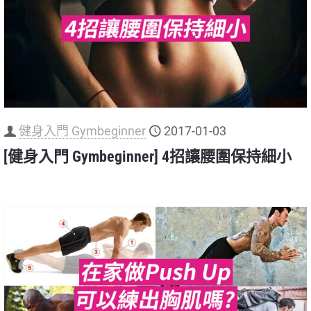
健身入門 Gymbeginner
2017-01-03
[健身入門 Gymbeginner] 4招讓腰圍保持細小