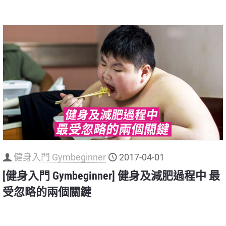
健身入門 Gymbeginner
2017-04-01
[健身入門 Gymbeginner] 健身及減肥過程中 最
受忽略的兩個關鍵