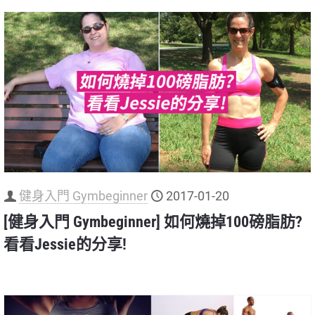
健身入門 Gymbeginner
2017-01-20
[健身入門 Gymbeginner] 如何燒掉100磅脂肪?
看看Jessie的分享!