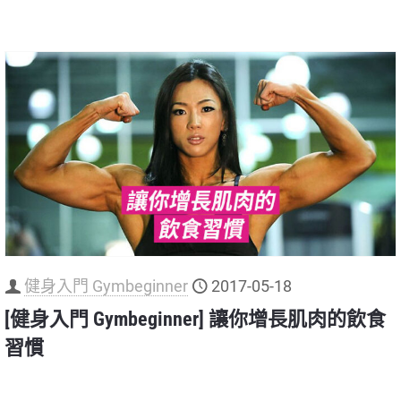
健身入門 Gymbeginner
2017-05-18
[健身入門 Gymbeginner] 讓你增長肌肉的飲食
習慣