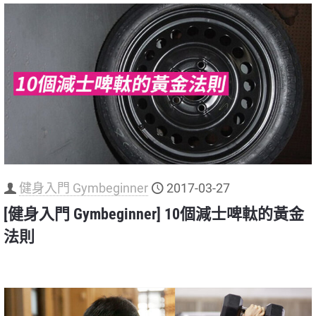
健身入門 Gymbeginner
2017-03-27
[健身入門 Gymbeginner] 10個減士啤軚的黃金
法則