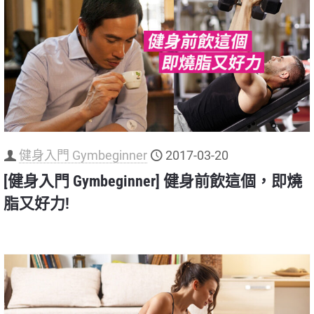
健身入門 Gymbeginner
2017-03-20
[健身入門 Gymbeginner] 健身前飲這個，即燒
脂又好力!