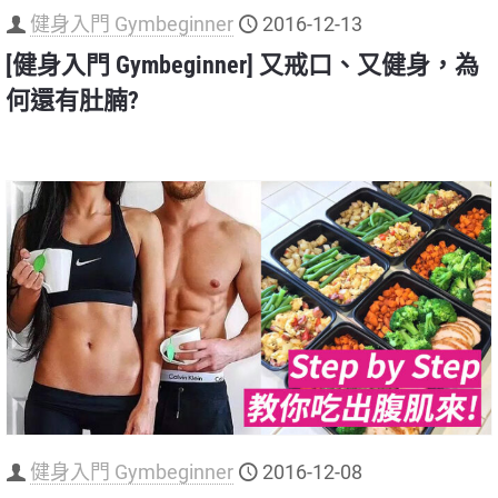
健身入門 Gymbeginner
2016-12-13
[健身入門 Gymbeginner] 又戒口、又健身，為
何還有肚腩?
健身入門 Gymbeginner
2016-12-08