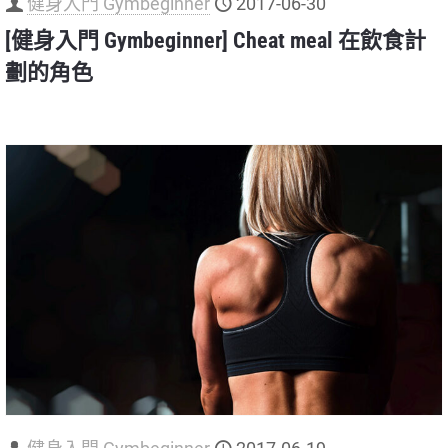
健身入門 Gymbeginner
2017-06-30
[健身入門 Gymbeginner] Cheat meal 在飲食計
劃的角色