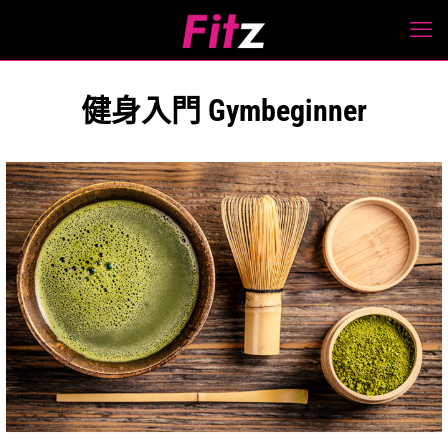
健身入門 Gymbeginner