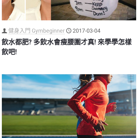
健身入門 Gymbeginner
2017-03-04
飲水都肥? 多飲水會瘦腰圍才真! 來學學怎樣
飲吧!