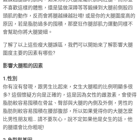
不喜歡這樣的體態，還是猛做深蹲等等鍛練到大腿前側股四
頭肌的動作，反而會將腿越練越壯唷! 或是你的大腿圍度高的
原因，若是脂肪過多的囤積，那麼狂作腿部肌力運動同樣不
會幫助你將大腿變細。
了解了以上這些瘦大腿誤區，我們可以開始來了解影響大腿
圍度主要的因素有哪些?
影響大腿粗的因素
1.性別
你有沒有發現，跟男生比起來，女生大腿粗的比例明顯多很
多? 這個懷疑方向是正確的，這是因為女性的雌激素，會使得
脂肪較容易囤積在骨盆、臀部與大腿的內側及外側，男性的
脂肪則較容易囤積在腰部腹部，所以如果覺得你的大腿怎麼
比男性朋友粗… 請不要灰心，說不定如果他是女生的話，他
的腿還會比你粗呢!