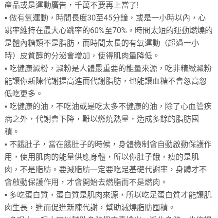
產品或是運動廣告，千萬不要再上當了!
▪ 做有氧運動，時間長度30至45分鐘，或是一小時以內，心
跳率維持在最大心跳率的60%至70%。時間太短的運動燃燒的
是體內糖類不是脂肪，而時間太長的有氧運動（超過一小
時）皮質醇的分泌會增加，使得肌肉量降低。
▪ 吃健康澱粉，澱粉是人體最重要的能量來源，吃非精緻澱粉
能讓你新陳代謝提高進而代謝脂肪，也能讓血糖不會忽高忽
低吃更多。
▪ 吃健康的油，不吃油或是吃太多不健康的油，除了心血管疾
病之外，代謝會下降，難以燃燒熱量，造成多餘的脂肪囤
積。
▪ 不餓肚子，當在餓肚子的時候，身體機制會自動啟動保護作
用，使用肌肉的能量供應身體，所以你肚子餓，瘦的是肌
肉，不是脂肪。要減脂肪一定要吃足基礎代謝率，身體才不
會啟動保護作用，才會開始去燃脂而不是燃肉。
▪ 多吃蛋白質，蛋白質是肌肉來源，所以吃足蛋白質才能讓肌
肉生長，進而促進新陳代謝，幫助減燒脂肪囤積。