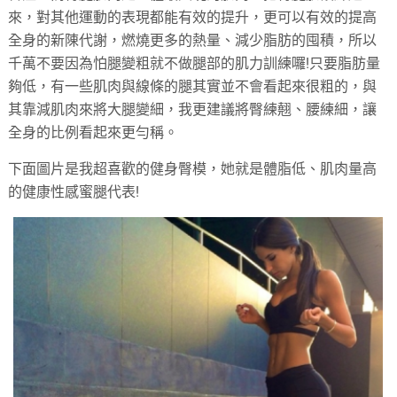
來，對其他運動的表現都能有效的提升，更可以有效的提高
全身的新陳代謝，燃燒更多的熱量、減少脂肪的囤積，所以
千萬不要因為怕腿變粗就不做腿部的肌力訓練囉!只要脂肪量
夠低，有一些肌肉與線條的腿其實並不會看起來很粗的，與
其靠減肌肉來將大腿變細，我更建議將臀練翹、腰練細，讓
全身的比例看起來更勻稱。
下面圖片是我超喜歡的健身臀模，她就是體脂低、肌肉量高
的健康性感蜜腿代表!