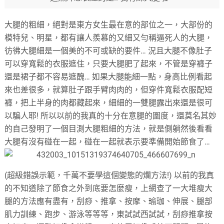
大腿的粗細，絕對是東方女生最在意的部位之一，大部份的
模特兒、明星，都有讓人羨慕的又細又勻稱逼死人的大腿，
彷彿大腿細是一個美的不可或缺的要件… 況且大腿不像肚子
可以穿寬鬆的衣服遮住，只要大腿肥了起來，不管是穿褲子
還是裙子都不容易遮醜… 如果大腿能細一點，身高比例看起
來也差很多，就算肚子跟手臂肉肉的，但穿件寬鬆衣服配短
褲，把上半身的肉都藏起來，細細的一雙腿露出來還是很可
以騙人耶! 所以以前的我真的十分在意腿的圍度，還莫名其妙
的自己發明了一個目測大腿粗細的方法
，就是側躺然後看看
大腿有沒有碰在一起，碰在一起就表示要準備開始節食了…
(超級錯誤示範，千萬不要學這個變態的爛方法!) 以前的我真
的不知道除了節食之外到底要怎麼瘦，上網查了一大堆瘦大
腿的方法應有盡有，刮痧、推拿、按摩、瑜珈、伸展、腿部
肌力訓練、跑步、游泳等等等，東試試西試試，刮痧推拿按