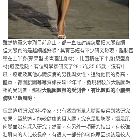
雖然這篇文章到目前為止，都一直在討論怎麼把大腿變細…
但大腿真的是越細越好嗎? 其實已經有不少研究發現，脂肪囤
積在上半身(蘋果型或啤酒肚身材)，比囤積在下半身(梨型身
材)還要危險。有位科學家研究了2816位35-65歲，沒有中
風、癌症及其他心臟疾病的男性與女性，追蹤他們的身高、
體重、臀圍腰圍等等資訊長達12年半，發現相較於大腿圍較
粗的受測者，那些
大腿圍較粗的受測者，有比較低的心臟疾
病與早逝風險
。
但是這項研究的科學家，只有透過衡量大腿圍度得到該研究
結果，至於這可能較健康的粗大腿，究竟是脂肪腿，還是肌
肉腿並沒有深入研究；然而，有另外一項研究指出，有較強
壯肌肉的人比較長命，有很大一部分的可能原因應該是較大