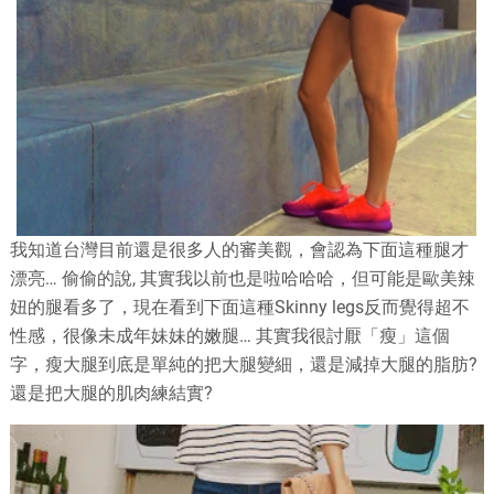
我知道台灣目前還是很多人的審美觀，會認為下面這種腿才
漂亮… 偷偷的說, 其實我以前也是啦哈哈哈，但可能是歐美辣
妞的腿看多了，現在看到下面這種Skinny legs反而覺得超不
性感，很像未成年妹妹的嫩腿… 其實我很討厭「瘦」這個
字，瘦大腿到底是單純的把大腿變細，還是減掉大腿的脂肪?
還是把大腿的肌肉練結實?