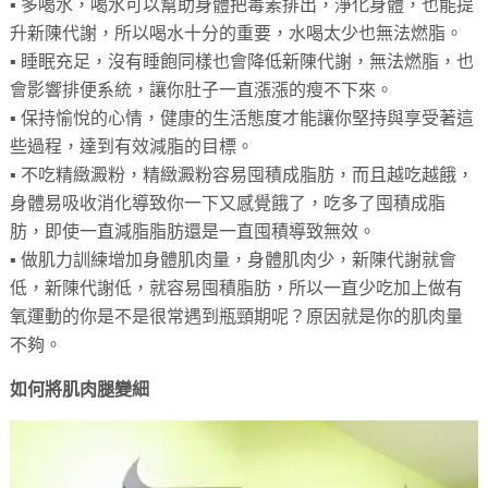
▪ 多喝水，喝水可以幫助身體把毒素排出，淨化身體，也能提
升新陳代謝，所以喝水十分的重要，水喝太少也無法燃脂。
▪ 睡眠充足，沒有睡飽同樣也會降低新陳代謝，無法燃脂，也
會影響排便系統，讓你肚子一直漲漲的瘦不下來。
▪ 保持愉悅的心情，健康的生活態度才能讓你堅持與享受著這
些過程，達到有效減脂的目標。
▪ 不吃精緻澱粉，精緻澱粉容易囤積成脂肪，而且越吃越餓，
身體易吸收消化導致你一下又感覺餓了，吃多了囤積成脂
肪，即使一直減脂脂肪還是一直囤積導致無效。
▪ 做肌力訓練增加身體肌肉量，身體肌肉少，新陳代謝就會
低，新陳代謝低，就容易囤積脂肪，所以一直少吃加上做有
氧運動的你是不是很常遇到瓶頸期呢？原因就是你的肌肉量
不夠。
如何將肌肉腿變細