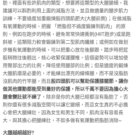
肪，裡面有些許肌肉的類型，想要將這類型的大腿變細，我
建議可以斟酌利用上面的減脂方法，並且做適量的腿步肌力
訓練，不要過度加重鍛煉股四頭肌肥大(大腿前側)；在做減脂
有氧運動的時候，把握 「燃脂但不過度鍛鍊到肌肉」 的原
則，例如在跑步的時候，避免常常快速衝刺(HIIT跑步)或是跑
斜坡，這類阻力較會鍛鍊到第二型肌肉纖維；或例如在做划
步機有氧運動的時候，可以把重心放在後腳跟，踏步時把屁
股稍微往後翹出，核心收緊保護腰椎，這個姿勢可以增加使
用臀部出力的比例，降低使用腿部的比例；但是適度的鍛煉
大腿肌還是必要的，才能練出漂亮的線條腿，而不是沒脂肪
沒肌肉的竹竿腿，而且
股四頭肌可以幫助保護膝關節，讓你
做其他運動都能受到量好的保護，所以千萬不要因為擔心大
腿會變壯就不練了
，除非是你的大腿已經都沒有脂肪了，否
則你還有很多減脂空間可以讓它變細，而且女生真的不必擔
心會把大腿練壯，因為女生和男生不同，肌肉沒有容易長
大，與其擔心把腿練壯，不如多做有氧運動把脂肪消除~
大腿越細越好?