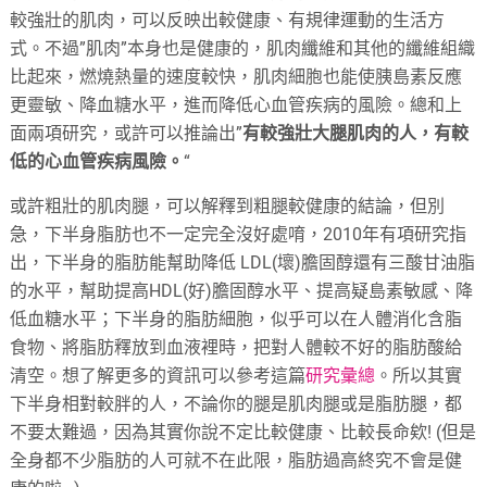
較強壯的肌肉，可以反映出較健康、有規律運動的生活方
式。不過”肌肉”本身也是健康的，肌肉纖維和其他的纖維組織
比起來，燃燒熱量的速度較快，
肌肉細胞也能使
胰島素反應
更靈敏
、降血糖
水平
，進而降低
心血管疾病的風險
。總和上
面兩項研究，或許可以推論出”
有較強壯大腿肌肉的人，有較
低的心血管疾病風險。
“
或許粗壯的肌肉腿，可以解釋到粗腿較健康的結論，但別
急，下半身脂肪也不一定完全沒好處唷，2010年有項研究指
出，下半身的脂肪能幫助降低 LDL(壞)膽固醇還有三酸甘油脂
的水平，幫助提高HDL(好)膽固醇水平、提高疑島素敏感、降
低血糖水平；下半身的脂肪細胞，似乎可以在人體消化含脂
食物、將脂肪釋放到血液裡時，把對人體較不好的脂肪酸給
清空。想了解更多的資訊可以參考這篇
研究彙總
。所以其實
下半身相對較胖的人，不論你的腿是肌肉腿或是脂肪腿，都
不要太難過，因為其實你說不定比較健康、比較長命欸! (但是
全身都不少脂肪的人可就不在此限，脂肪過高終究不會是健