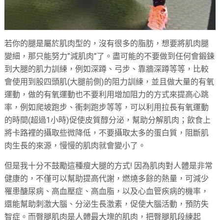
若你的腿是屬於肌肉型的，沒有很多的脂肪，想要將肌肉腿
變細，那只能努力”減肌肉”了。盡可能的不要做到任何會鍛鍊
到大腿的肌力訓練，例如深蹲、弓步、靠牆深蹲等等，比較
會使用到股四頭肌(大腿前側)的阻力訓練，並且做大量的有氧
運動，做的有氧運動也不要利用增加阻力的方式來提高心跳
率，例如爬坡跑步、衝刺跑步等等，可以利用拉長有氧運動
的時間(超過1小時)促使皮質醇分泌，幫助分解肌肉；飲食上
將卡路裡的攝取些微降低，不要攝取太多的蛋白質，阻斷肌
肉生長的來源，慢慢的肌肉就會變小了。
但是我十分不鼓勵這種瘦大腿的方式! 因為肌肉對人體是非常
健康的，不僅可以幫助提高代謝，燃燒多餘的熱量，可減少
罹患醣尿病、高血壓症、高血脂，以及心血管疾病的機率，
還能幫助刺激大腦、分泌生長激素，促使大腦活動，預防失
智症。而臀腿肌肉是人體最大塊的肌肉，把臀腿肌段練起