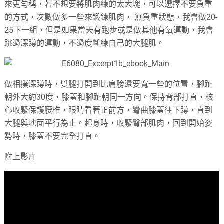
來更勻稱，若不想要將肌肉練的太大塊，可以選擇不要負重
的方式，次數做多一些來鍛鍊肌肉， 無負重狀態，我會做20-
25下一組，但是如果當天有跑步或是做其他有氧運動，我會
跳過深蹲的運動，不過度斷練自己的大腿肌。
做相撲深蹲時，雙腿打開到比肩膀還要寬一些的位置，腳趾
朝外大約30度，膝蓋和腳趾朝同一方向。保持背部打直，核
心收緊保護腰椎，眼睛看著正前方，彎曲膝蓋往下蹲，直到
大腿與地面平行為止。起身時，收緊臀部肌肉，回到開始姿
勢時，膝蓋不要完全打直。
附上影片