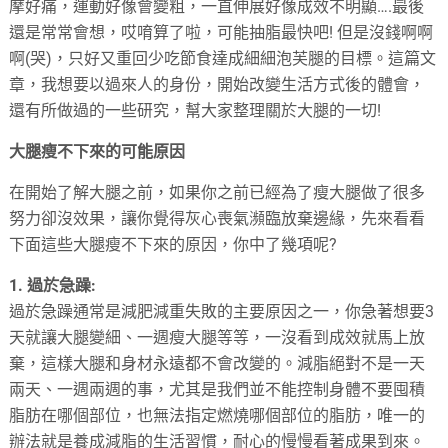
摩好痛，運動好像會變粗，一直伸展好像成效不明顯….最後
還是常常會想，哎唷算了啦，可能抽脂最快吧! 但是沒錢啊啊
啊(哭)，只好又重回少吃節食達成細細泡芙腿的目標。這篇文
章，我想要以過來人的身份，開始改變生活方式後的體會，
還有所做過的一些研究，幫大家整理關於大腿的一切!
大腿瘦不下來的可能原因
在開始了解大腿之前，如果你之前已經為了瘦大腿做了很多
努力卻沒效果，讓你覺得灰心喪氣瀕臨放棄邊緣，先來看看
下面這些大腿瘦不下來的原因，你中了幾項呢?
1. 過於急躁:
過於急躁通常是減肥減重失敗的主要原因之一，你急著想要3
天就讓大腿變細、一週瘦大腿等等，一沒看到成效就馬上放
棄，這樣大腿和身材永遠都不會改變的。減脂絕對不是一天
兩天、一週兩週的事，尤其是我們並不能控制身體不要囤積
脂肪在哪個部位，也無法指定燃燒哪個部位的脂肪，唯一的
辦法就是養成減脂的生活習慣，耐心的慢慢看著成果到來。