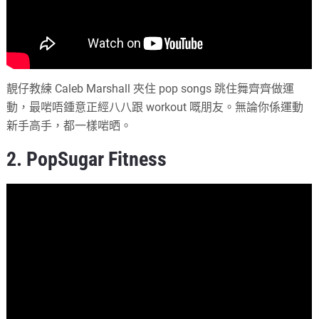
靚仔教練 Caleb Marshall 夾住 pop songs 跳住舞齊齊做運
動，最啱唔鍾意正經八八跟 workout 嘅朋友。無論你係運動
新手高手，都一樣啱晒。
2. PopSugar Fitness