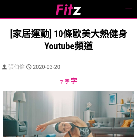
[家居運動] 10條歐美大熱健身
Youtube頻道
張伯倫
2020-03-20
Increase
字
Reset
Decrease
字
字
font
font
font
size.
size.
size.