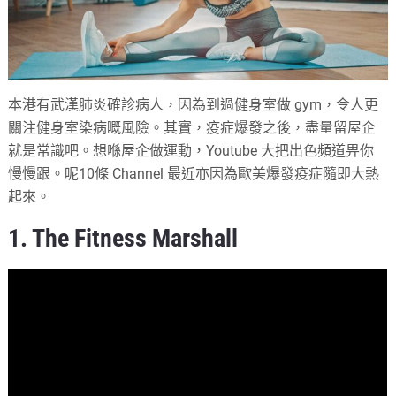
本港有武漢肺炎確診病人，因為到過健身室做 gym，令人更
關注健身室染病嘅風險。其實，疫症爆發之後，盡量留屋企
就是常識吧。想喺屋企做運動，Youtube 大把出色頻道畀你
慢慢跟。呢10條 Channel 最近亦因為歐美爆發疫症隨即大熱
起來。
1. The Fitness Marshall