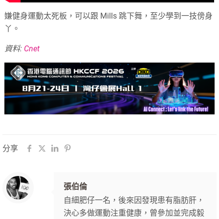
嫌健身運動太死板，可以跟 Mills 跳下舞，至少學到一技傍身
丫。
資料:
Cnet
分享
張伯倫
自細肥仔一名，後來因發現患有脂肪肝，
決心多做運動注重健康，曾參加並完成毅