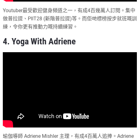
Youtuber最受歡迎健身頻道之一，有成4百幾萬人訂閱。集中
做普拉提、PIIT28 (新階普拉提)等。而佢哋標榜按步就班嘅訓
練，令你更有推動力嘅持續練習。
4. Yoga With Adriene
瑜伽導師 Adriene Mishler 主理，有成4百萬人追捧。Adriene