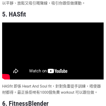
以平靜、放鬆又吸引嘅聲線，吸引你跟佢做運動。
5. HASfit
HASfit 即係 Heart And Soul fit，針對負重徒手訓練，唔使器
材都得。最正係佢哋有1000個免費 workout 可以跟住做。
6. FitnessBlender