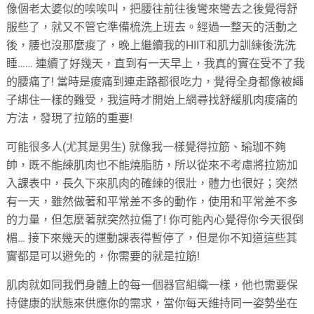
像個老太婆似的唉唉叫，把腰往前往後彎來彎去之後覺得舒
服些了，就又不管它準備梳洗上班去。經過一整天的活動之
後，腰也沒那麼痠了，晚上繼續我的HIIT和肌力訓練後洗洗
睡…… 連續了好幾天，直到有一天早上，我真的實在受不了我
的腰痛了! 當時是痠痛到連走路都很吃力，覺得全身都像被繩
子綁住一樣的難受，我這時才開始上網尋找舒緩肌肉痠痛的
方法，發現了拉筋的重要!
可能很多人(尤其是男生) 就像我一樣覺得拉筋、瑜珈不夠
帥，既不能練肌肉也不能燒脂肪，所以從來不考慮將拉筋加
入課表中，長久下來肌肉的確練的很壯，體力也很好；突然
有一天，雖然做著和平常差不多的動作，使用和平常差不多
的力量，但怎麼著就突然拉傷了! 你可能內心覺得你今天很倒
楣… 接下來幾天的運動課表得暫停了，但是你不知道這些其
實都是可以避免的，你需要的就是拉筋!
肌肉就如同我們身體上的每一個器官組織一樣，他也需要保
持健康的狀態來供應你的需求，當你每天維持同一姿勢坐在