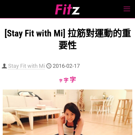
[Stay Fit with Mi] 拉筋對運動的重
要性
Stay Fit with Mi
2016-02-17
Increase
字
Reset
Decrease
字
字
font
font
font
size.
size.
size.