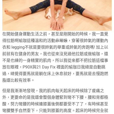
在開始健身運動生活之前，甚至是剛開始的時候，我一直覺
得拉筋啊瑜珈這種溫和的活動
非常娘
，穿著很帥氣的運動內
衣和 legging不就是要很帥氣的舉重或帥氣的奔跑嗎! 加上以
前就有在健身的男友，我也從來沒見過他拉筋或做瑜珈，還
不是也練的一身精實的肌肉，所以我從來都不把拉筋這檔事
放在眼裡，P90X與21 Day Fix 裡面的瑜珈日我總是自動跳
過，總覺得要馬就是躺在床上休息就好，要馬就是去慢跑燃
脂還比較有效率。
但是我漸漸地發現，我的肌肉每天起床的時候除了痠痛之
外，更要命的是我還會整個身體緊到彎不下腰，腰和背都極
酸，努力彎腰的時候連膝蓋後側都要受不了了，有時候甚至
彎腰雙手自然垂下，只能到膝蓋的高度。起床的時候完全就