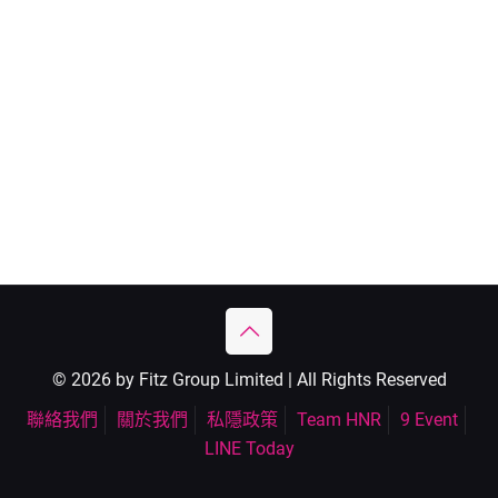
© 2026 by Fitz Group Limited | All Rights Reserved
聯絡我們
關於我們
私隱政策
Team HNR
9 Event
LINE Today