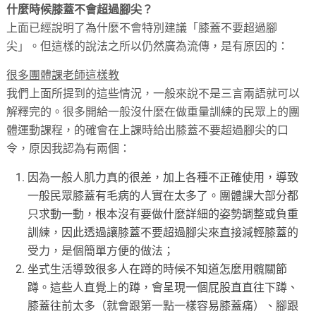
什麼時候膝蓋不會超過腳尖？
上面已經說明了為什麼不會特別建議「膝蓋不要超過腳
尖」。但這樣的說法之所以仍然廣為流傳，是有原因的：
很多團體課老師這樣教
我們上面所提到的這些情況，一般來說不是三言兩語就可以
解釋完的。很多開給一般沒什麼在做重量訓練的民眾上的團
體運動課程，的確會在上課時給出膝蓋不要超過腳尖的口
令，原因我認為有兩個：
因為一般人肌力真的很差，加上各種不正確使用，導致
一般民眾膝蓋有毛病的人實在太多了。團體課大部分都
只求動一動，根本沒有要做什麼詳細的姿勢調整或負重
訓練，因此透過讓膝蓋不要超過腳尖來直接減輕膝蓋的
受力，是個簡單方便的做法；
坐式生活導致很多人在蹲的時候不知道怎麼用髖關節
蹲。這些人直覺上的蹲，會呈現一個屁股直直往下蹲、
膝蓋往前太多（就會跟第一點一樣容易膝蓋痛）、腳跟