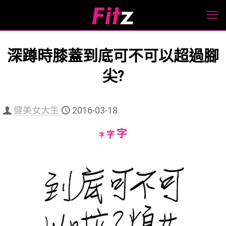
深蹲時膝蓋到底可不可以超過腳
尖?
健美女大生
2016-03-18
Increase
字
Reset
Decrease
字
字
font
font
font
size.
size.
size.