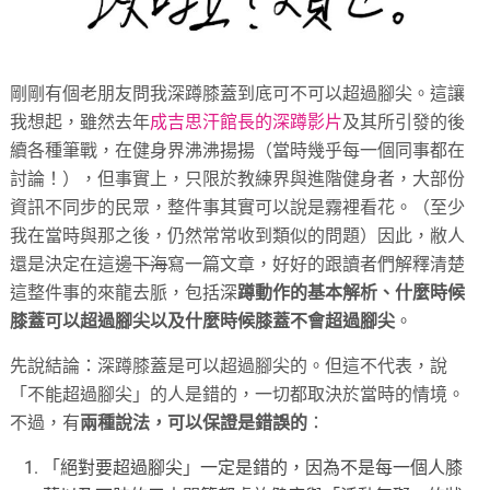
剛剛有個老朋友問我深蹲膝蓋到底可不可以超過腳尖。這讓
我想起，雖然去年
成吉思汗館長的深蹲影片
及其所引發的後
續各種筆戰，在健身界沸沸揚揚（當時幾乎每一個同事都在
討論！），但事實上，只限於教練界與進階健身者，大部份
資訊不同步的民眾，整件事其實可以說是霧裡看花。（至少
我在當時與那之後，仍然常常收到類似的問題）因此，敝人
還是決定在這邊
下海
寫一篇文章，好好的跟讀者們解釋清楚
這整件事的來龍去脈，包括深
蹲動作的基本解析、什麼時候
膝蓋可以超過腳尖以及什麼時候膝蓋不會超過腳尖
。
先說結論：深蹲膝蓋是可以超過腳尖的。但這不代表，說
「不能超過腳尖」的人是錯的，一切都取決於當時的情境。
不過，有
兩種說法，可以保證是錯誤的
：
「絕對要超過腳尖」一定是錯的，因為不是每一個人膝