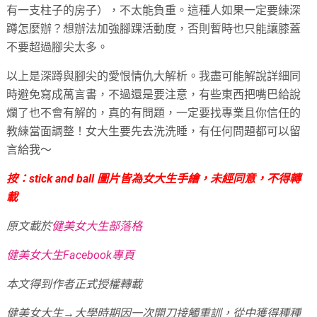
有一支柱子的房子），不太能負重。這種人如果一定要練深
蹲怎麼辦？想辦法加強腳踝活動度，否則暫時也只能讓膝蓋
不要超過腳尖太多。
以上是深蹲與腳尖的愛恨情仇大解析。我盡可能解說詳細同
時避免寫成萬言書，不過還是要注意，有些東西把嘴巴給說
爛了也不會有解的，真的有問題，一定要找專業且你信任的
教練當面調整！女大生要先去洗洗睡，有任何問題都可以留
言給我～
按：stick and ball 圖片皆為女大生手繪，未經同意，不得轉
載
原文載於
健美女大生部落格
健美女大生Facebook專頁
本文得到作者正式授權轉載
健美女大生→大學時期因一次開刀接觸重訓，從中獲得種種