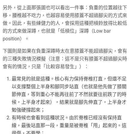
另外，從上面那張圖也可以看出一件事：負重的位置越往下
移，腰椎越不吃力，也越容易使用膝蓋不超過腳尖的方式來
做。因此，有些練健力的人，會採用這種把槓鈴放得比較低
的方式來做深蹲，也就是「低槓位」深蹲（Low bar
position）。
下圖則是如果在負重深蹲時太在意膝蓋不能超過腳尖，會有
的三種失敗情況模擬（注意：這不是只有膝蓋不超過腳尖時
會有的情況，只是「比較容易發生」）：
最常見的就是這種。核心有力保持脊椎打直，但還不足
以支撐整個上半身和腳同步站直（也就是他先做了膝關
節伸直，等到重心不能再往前了不然就要往前跌了的時
候，上半身才起來），結果就是腳先伸直了，上半身才
勉強硬撐起來；
有時候也會看到這種狀況。由於脊椎已經沒有保持直
線，最後站直那一段，重量是被脊椎「甩」起來的。這
很傷，不要學；