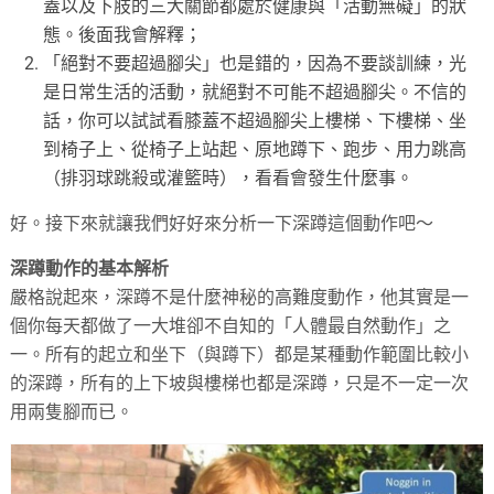
蓋以及下肢的三大關節都處於健康與「活動無礙」的狀
態。後面我會解釋；
「絕對不要超過腳尖」也是錯的，因為不要談訓練，光
是日常生活的活動，就絕對不可能不超過腳尖。不信的
話，你可以試試看膝蓋不超過腳尖上樓梯、下樓梯、坐
到椅子上、從椅子上站起、原地蹲下、跑步、用力跳高
（排羽球跳殺或灌籃時），看看會發生什麼事。
好。接下來就讓我們好好來分析一下深蹲這個動作吧～
深蹲動作的基本解析
嚴格說起來，深蹲不是什麼神秘的高難度動作，他其實是一
個你每天都做了一大堆卻不自知的「人體最自然動作」之
一。所有的起立和坐下（與蹲下）都是某種動作範圍比較小
的深蹲，所有的上下坡與樓梯也都是深蹲，只是不一定一次
用兩隻腳而已。