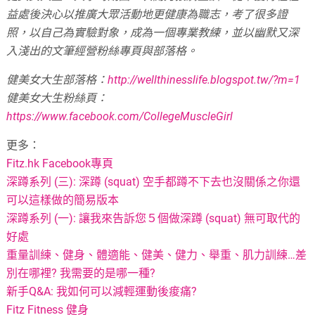
益處後決心以推廣大眾活動地更健康為職志，考了很多證
照，以自己為實驗對象，成為一個專業教練，並以幽默又深
入淺出的文筆經營粉絲專頁與部落格。
健美女大生部落格：
http://wellthinesslife.blogspot.tw/?m=1
健美女大生粉絲頁：
https://www.facebook.com/CollegeMuscleGirl
更多：
Fitz.hk Facebook專頁
深蹲系列 (三): 深蹲 (squat) 空手都蹲不下去也沒關係之你還
可以這樣做的簡易版本
深蹲系列 (一): 讓我來告訴您５個做深蹲 (squat) 無可取代的
好處
重量訓練、健身、體適能、健美、健力、舉重、肌力訓練…差
別在哪裡? 我需要的是哪一種?
新手Q&A: 我如何可以減輕運動後痠痛?
Fitz Fitness 健身