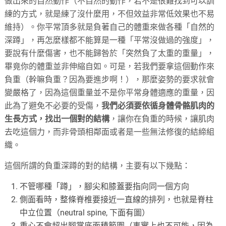
做出來的自然動作（不自然的動作，若不是很難找到可以訓
練的方式，就是練了沒什麼用，不但效益非常低效果也不易
維持）。你平常頂多就是負著自己的體重來做各種「自然的
深蹲」，再怎麼樣都不能算是一種「平常沒做過的強度」，
要說有什麼傷害，也不能歸咎於「突然負了太重的重量」，
畢竟你的體重並非伸縮自如。可是，若我們要拿這個動作來
負重（幹嘛負重？因為要進步啊！），那麼姿勢的要求就會
變嚴格了，因為這個重量並不是你平常身體適應的重量，因
此為了避免不必要的受傷，
我們必須要依循身體骨骼肌肉的
生長方式，找出一個對的結構
，讓你在負重的時候，讓肌肉
去吃這個力，而非骨頭相鄰面或者是一些無法修復的結締組
織。
這個所謂的負重深蹲的對的結構，主要有以下幾點：
不管哪種「蹲」，腳尖和膝蓋要指向同一個方向
側面看時，整條脊椎要接近一直線的排列，也就是脊柱
中立位置（neutral spine, 下面有圖）
重心不會超出腳掌底面積範圍（事實上也不可能，因為