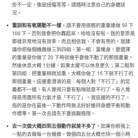
些不一定，像是扭傷等等。請隨時注意自己的身體狀
況。
重訓和有氧運動不一樣
。請不要用很輕的重量連做 50 下
100 下，否則我會把你轟起來。哈哈沒有啦，我的意思是
那樣非常地沒有效率，而且相信我，不會有用的。我建
議你把每個機器做三到四組，第一組：當暖身，要選擇
的重量是你做了 20 下時就幾乎要做不動了的那個重量，
然後休息大概 1分鐘，如果太痠可以休息更久；第二組到
第四組：把重量稍微加重，大概你做了 15 下就不行了的
那個重量。這邊要澄清的是：每個人對「不行了」的定
義都不一樣，有人覺得只要有點喘就是不行了，有人覺
得是用盡所有力氣才是「不行了」。我這邊的不行了，
指的是你在最後一下動作時無法好好維持身體平衡和動
作標準。第一次去請先不要挑戰極限。
去一次做大概四到五個動作就差不多了
。如果你照我上
一點的去做每一台機器，做個四五台大概也快一個小時