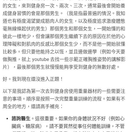
的女生，來到健身房一次、兩次、三次，通常最後會開始養
成健身習慣的會是那個男生。（我是指最普遍的情況。我知
道也有極度渴望變成筋肉人的女生，以及極度追求激瘦體態
毫無線條起伏的男生）那個男生和那個女生，一開始懂的和
彼此一樣地少，但會讓那個男生繼續下去的原因在於他的心
理障礙和對肌肉的反感比那個女生少，而不是他一開始就懂
比較多。但只要他能持之以恆，並且邊做邊學（例如今天要
做胸推，就上 youtube 去找一些示範正確胸推姿勢的講解影
片），最後那個男生就慢慢能夠享受到健身的無數好處。
好。我到現在還沒進入正題！
以下是我認為第一次去到健身房使用重量器材的一些需要注
意的事項。順序是按照一次完整重量訓練的流程。如果有不
周全的地方，還請高手補充：
諮詢醫生
。這很重要。如果你的身體狀況不好（例如心
臟病、糖尿病），請不要貿然從事任何體能訓練，不管