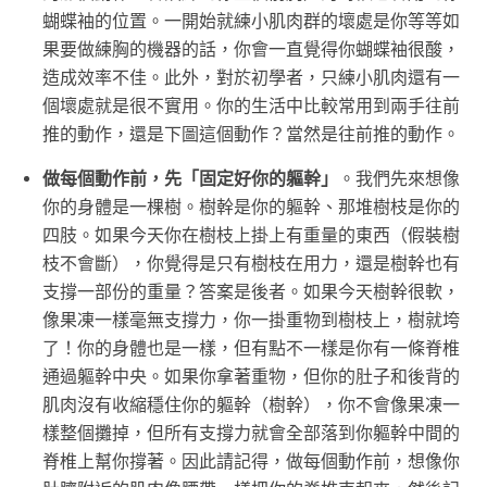
蝴蝶袖的位置。一開始就練小肌肉群的壞處是你等等如
果要做練胸的機器的話，你會一直覺得你蝴蝶袖很酸，
造成效率不佳。此外，對於初學者，只練小肌肉還有一
個壞處就是很不實用。你的生活中比較常用到兩手往前
推的動作，還是下圖這個動作？當然是往前推的動作。
做每個動作前，先「固定好你的軀幹」
。我們先來想像
你的身體是一棵樹。樹幹是你的軀幹、那堆樹枝是你的
四肢。如果今天你在樹枝上掛上有重量的東西（假裝樹
枝不會斷），你覺得是只有樹枝在用力，還是樹幹也有
支撐一部份的重量？答案是後者。如果今天樹幹很軟，
像果凍一樣毫無支撐力，你一掛重物到樹枝上，樹就垮
了！你的身體也是一樣，但有點不一樣是你有一條脊椎
通過軀幹中央。如果你拿著重物，但你的肚子和後背的
肌肉沒有收縮穩住你的軀幹（樹幹），你不會像果凍一
樣整個攤掉，但所有支撐力就會全部落到你軀幹中間的
脊椎上幫你撐著。因此請記得，做每個動作前，想像你