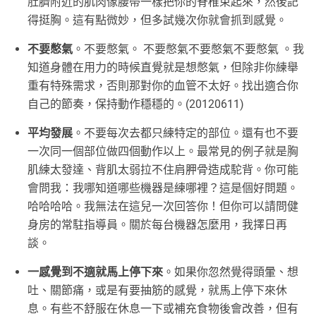
肚臍附近的肌肉像腰帶一樣把你的脊椎束起來，然後記
得挺胸。這有點微妙，但多試幾次你就會抓到感覺。
不要憋氣
。不要憋氣。 不要憋氣不要憋氣不要憋氣 。我
知道身體在用力的時候直覺就是想憋氣，但除非你練舉
重有特殊需求，否則那對你的血管不太好。找出適合你
自己的節奏，保持動作穩穩的。(20120611)
平均發展
。不要每次去都只練特定的部位。還有也不要
一次同一個部位做四個動作以上。最常見的例子就是胸
肌練太發達、背肌太弱拉不住肩胛骨造成駝背。你可能
會問我：我哪知道哪些機器是練哪裡？這是個好問題。
哈哈哈哈。我無法在這兒一次回答你！但你可以請問健
身房的常駐指導員。關於每台機器怎麼用，我擇日再
談。
一感覺到不適就馬上停下來
。如果你忽然覺得頭暈、想
吐、關節痛，或是有要抽筋的感覺，就馬上停下來休
息。有些不舒服在休息一下或補充食物後會改善，但有