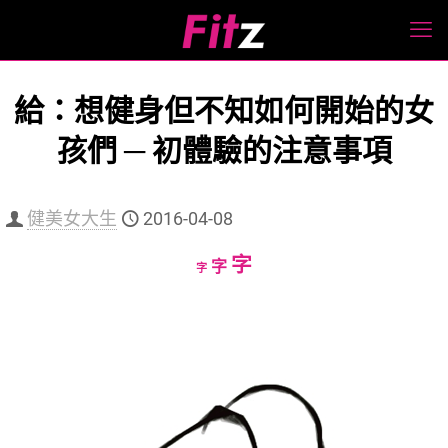
給：想健身但不知如何開始的女
孩們 ─ 初體驗的注意事項
健美女大生
2016-04-08
Increase
字
Reset
Decrease
字
字
font
font
font
size.
size.
size.