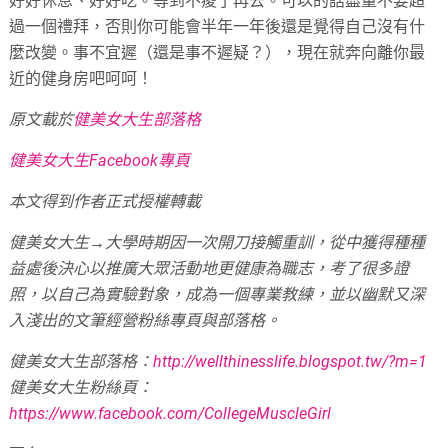
好好休息、好好吃。等到不痠了再去。可以的話盡量不要超
過一個禮拜，否則你可能會半年一年後還是覺得自己沒有什
麼改變。事不宜遲（還是事不遲疑？），現在就奔向離你最
近的健身房吧呵呵！
原文載於
健美女大生部落格
健美女大生Facebook專頁
本文得到作者正式授權轉載
健美女大生→大學時期因一次開刀接觸重訓，從中獲得種種
益處後決心以推廣大眾活動地更健康為職志，考了很多證
照，以自己為實驗對象，成為一個專業教練，並以幽默又深
入淺出的文筆經營粉絲專頁與部落格。
健美女大生部落格：
http://wellthinesslife.blogspot.tw/?m=1
健美女大生粉絲頁：
https://www.facebook.com/CollegeMuscleGirl