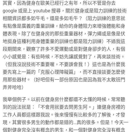
其實，因為健身在歐美已經行之有年，所以不管是你去
google 或是上 youtube 搜尋，關於健身或是阻力訓練的技術
相關資訊都多如牛毛。還是多如毛牛？（阻力訓練的意思就
有點像是廣義的重量訓練，給你的身體阻力來增強體能和身
體表現。除了在健身房的那些重量器材，彈力繩或是像是伏
地挺身這種利用身體重量的訓練也都是阻力訓練）不過我這
段期間來，觀察了許多不愛運動或是對健身卻步的人，有個
小小感覺是：有些時候，不妨先讓感覺對了，再來談技術。
（但我沒說技術不重要喔，不要誤會我！）這也是為什麼我
要先寫上一篇的「克服心理障礙篇」，而不直接談要怎麼使
用那些器材。（好吧但有一部份原因也是因為我不太敢班門
弄斧哈哈）
我舉個例子。以前在健身房什麼都還不太懂的時候，常常聽
到的說法就是：「不會用就要去問男生阿。」連健身房裡的
工作人員都這樣跟我說。後來慢慢有比較多的了解後，才發
現，其實很多男生的動作都是錯的…真的很多。但是！今天一
個對健身完全沒有概念的男生，和一個對健身完全沒有概念