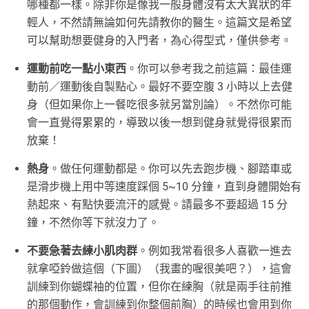
哪種都一樣。除非你是像我一般身體沒有太大異狀的年
輕人，不然請無論如何先請教你的醫生。這篇文是希望
可以幫助想要健身的入門者，為心得型式，僅供參考。
運動前吃一點小東西
。你可以參考我之前這篇：最佳運
動前／運動後自製點心。最好不要空腹 3 小時以上去健
身（但如果你上一餐吃很多就另當別論）。不然你可能
會一直覺得累累的，導致以後一想到健身就覺得很累而
放棄！
熱身
。做任何運動都是。你可以先去跑步機、腳踏車或
是滑步機上用中等速度踩個 5~10 分鐘，直到身體開始有
熱起來、有點快要流汗的感覺。請最多不要超過 15 分
鐘，不然你等下就沒力了。
不要急著去練小肌肉群
。例如我常看很多人喜歡一進去
就拿啞鈴做這個（下圖）（我畫的喔很美吧？），這會
訓練到你蝴蝶袖的位置，但你在練胸（就是兩手往前推
的那個動作，會訓練到你整個前胸）的時候也會用到你