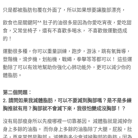
只是都被脂肪包覆在外面了，所以如果想要讓腹部漂亮，
飲食也是關鍵阿^^ 肚子的油很多是因為你愛吃宵夜，愛吃甜
食，又常坐椅子，還有不喜歡多喝水， 不喜歡做運動造成
的！
運動很多種，你可以重量訓練，跑步，游泳，跳有氧舞導，
登階機，滑步機，划船機，戰繩，拳擊等等都可以！ 這些運
動除了可以有效地幫助你強化心肺功能外，更可以減少你的
體脂肪。
第二個問題：
2. 請問如果我減體脂肪，可以不要減到胸部嗎？是不是多練
胸推就有用？胸部就不會減下來，我很怕變成沒胸部！？
沒有局部瘦身所以先瘦哪裡一切靠基因。 減體脂就是減掉你
身上多餘的油脂。 而你身上多餘的油脂除了大腿，屁股，肚
子，再來當然是胸部。 減體脂多少會減掉胸部的脂肪，因為