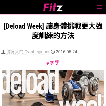
[Deload Week] 讓身體挑戰更大強
度訓練的方法
健身入門 Gymbeginner
2016-05-24
Increase
字
Reset
Decrease
字
字
font
font
font
size.
size.
size.