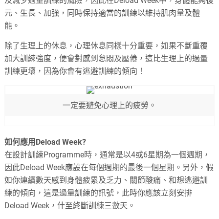
及減少過量訓練的風險，因此在Deload Week中，身體能夠復
元、生長、加強，同時保持適當的訓練以維持肌肉量及體
能。
除了生理上的休息，心理休息同樣十分重要，如果不斷重覆
加大訓練強度，便會對感到怠悶及壓倦，這比生理上的過量
訓練更壞，因為你會有逃避訓練的傾向！
一定要避免心理上的疲勞。
如何應用Deload Week?
在設計訓練Programme時，通常是以4或6星期為一個週期，
因此Deload Week應設在每個週期的最後一個星期。另外，假
如你連續數天感到身體疲累及乏力、關節酸痛、和想逃避訓
練的傾向，這是過量訓練的訊號，此時你應該立刻安排
Deload Week，什至終斷訓練三數天。