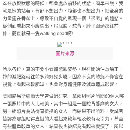
盆在放鬆狀態的時候，都會處於前移的狀態，簡單來說，我
就是懶的站著，背部不想出力，腹部也不想出力，把全身的
力量擺在骨盆上，導致不自覺的呈現一個「很宅」的體態。
從側面看起來小腹突出，扁屁股，駝背，脖子跟頭都往前
伸，簡直就是一隻walking dead啊!
圖片來源
所以各位，真的不要小看體態跟姿勢，現在開始注意矯正，
妳的減肥路就往前多跨好幾步囉，因為不良的體態不僅會在
視覺上看起來較肥短，也會對身體健康及減重造成影響。
美國路易斯維爾大學曾做過研究，拿兩組照片詢問60個人哪
一張照片中的人比較美，其中一組是一個駝背萎靡的女人，
另一組照片為站得直挺挺的女人，而結果不出所料，受試者
皆認為那組站得直挺的人看起來較年輕及較有吸引力，甚至
有些體重較重的女人，站直後也被認為看起來變瘦了，所以