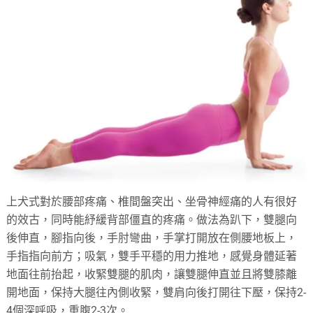
上犬式對於腰部疼痛、椎間盤突出、坐骨神經痛的人有很好
的效古，同時能紓緩背部僵直的疼痛。做法為趴下，雙腿向
後伸直，腳指向後，手肘彎曲，手掌打開放在側腰地板上，
手指指向前方；吸氣，雙手平穩的用力推地，感覺身體延著
地面往前抬起，收緊雙腿的肌肉，讓雙腿伸直並且將雙膝離
開地面，保持大腿往內側收緊，雙肩向後打開往下壓，保持2-
4個深呼吸，重腹2-3次。