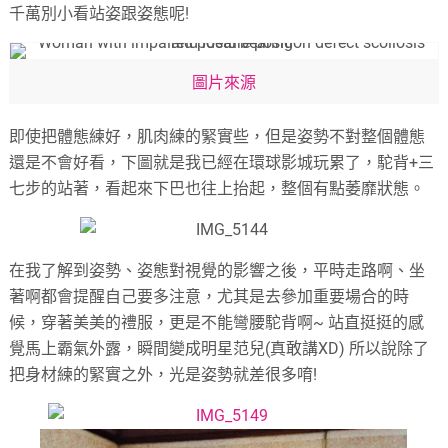
千萬別小看站姿跟姿態呢!
圖片來源
即使把體態練好，肌肉練的緊實些，但是姿勢不對整個體態
還是不會好看，下圖就是我已經在環球影城玩累了，駝背+三
七步的站著，看起來下巴也往上抬起，整個有點萎靡狀態。
在我了解到姿勢、姿態對視覺的影響之後，平時走路啊、坐
著啊都會提醒自己要多注意，尤其是去參加重要場合的時
候，穿著美美的禮服，更是不能彎腰駝背啊~ 站直挺挺的感
覺馬上霸氣外露，瞬間變成明星范兒(真敢講XD) 所以說除了
把身材練的緊實之外，光是姿勢就差很多唷!