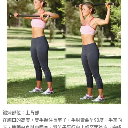
鍛煉部位：上背部
在胸口的高度，雙手握住長竿子，手肘彎曲呈90度，手掌向
下，雙腿站直與肩同寬，將竿子平行向上轉至頭後方，完成