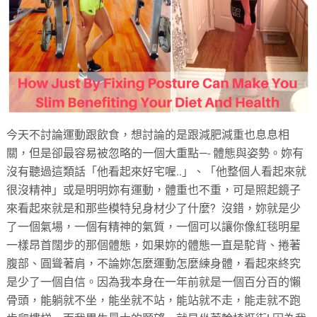
今天不討論運動跟飲食，想討論的是跟減肥減重也息息相
關，但是卻最容易被忽略的一個大重點—- 體態與姿勢。妳有
沒有聽過這類話「他看起來好宅喔..」、「他整個人看起來就
很沒精神」或是明明妳有運動，體重也不重，可是照起鏡子
來看起來就是和那些模特兒身材少了什麼? 沒錯，妳就是少
了一個氣場，一個有精神的氣質，一個可以讓你像紅毯明星
一樣昂首闊步的那個體態，如果妳的體態一直是駝背、捲著
腹部、圓聳著肩，不論妳怎麼運動怎麼練身體，看起來終究
是少了一個自信。
因為我本身在一年前就是一個百分百的懶
骨頭，能躺就不坐，能坐就不站，能站就不走，能走就不跑