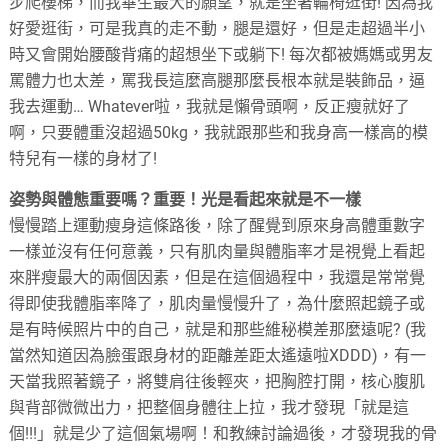
步爬樓梯，而我畢生最大的願望，就是坐著輪椅逛街! 因為我
好愛逛街，可是我真的走不動，腿是還好，但是走超過半小
時又會開始腰酸背痛的超想坐下或躺下! 每次都被媽媽或男友
罵體力也太差，罵我長這麼高腿那麼長根本就是裝飾品，逼
我去運動… Whatever啦，我就是懶骨頭啊，反正瘦就好了
啊，只要體重沒超過50kg，我就跟那些和我身高一樣高的模
特兒有一樣的身材了!
姿勢與體態重要嗎？
重要！
光是看起來就是不一樣
慢慢踏上運動瘦身這條路後，除了醒覺到原來身高體重數字
一樣並沒有任何意義，只有肌肉量與體脂率才是視覺上看起
來胖瘦最大的兩個因素，但是在這個過程中，我還是常常覺
得即使我體脂率降了，肌肉量慢慢升了，為什麼照起鏡子或
是有時候照片中的自己，就是和那些維秘模差那麼遠呢? (我
當然知道因為臉蛋跟身材的距離差距太遙遠啦XDDD)，有一
天當我照著鏡子，將雙肩往後輕夾，把胸腔打開，核心腹肌
與背部微微出力，把整個身體往上拉，我才發現「就是這
個!!!」就是少了這個氣場啊！和教練討論過後，才發現我的骨