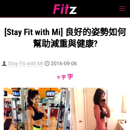
[Stay Fit with Mi] 良好的姿勢如何
幫助減重與健康?
Stay Fit with Mi
2016-09-06
Increase
字
Reset
Decrease
字
字
font
font
font
size.
size.
size.