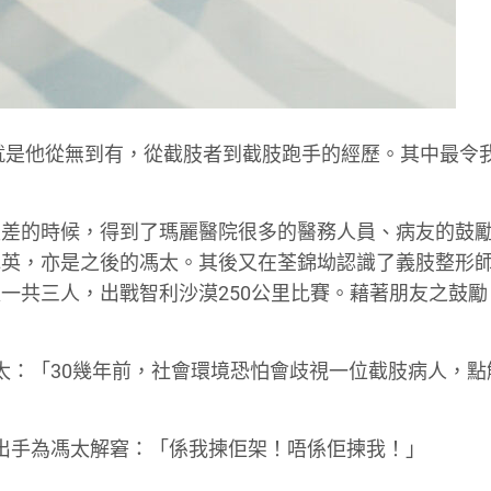
就是他從無到有，從截肢者到截肢跑手的經歷。其中最令
最差的時候，得到了瑪麗醫院很多的醫務人員、病友的鼓
冰英，亦是之後的馮太。其後又在荃錦坳認識了義肢整形
一共三人，出戰智利沙漠250公里比賽。藉著朋友之鼓勵
馮太：「30幾年前，社會環境恐怕會歧視一位截肢病人，點
經出手為馮太解窘：「係我揀佢架！唔係佢揀我！」