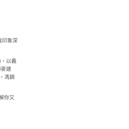
我印象深
勵，以義
師麥建
，馮錦
解你又