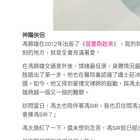
神鵰俠侶
馮錦雄在2012年出版了《
我要跑起來
》，寫的
刻的地方，就是全書充滿著愛。
在馮錦雄交通意外後，情緒最低落，身體情況
肢踏出了第一步。他也在醫院裏認識了護士莊
國。如今，他又得到翟禮文律師的鼓勵，與馮太
雄跨越一個又一個的難關。
訪問當日，馮太也陪伴著馮SIR。我也忍住問
會揀馮SIR？」
馮太臉紅了一下，還未想到怎答，馮SIR就已