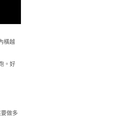
內橫越
跑。好
該要做多