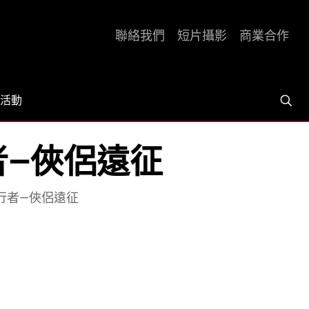
聯絡我們
短片攝影
商業合作
活動
行者—俠侶遠征
的毅行者—俠侶遠征