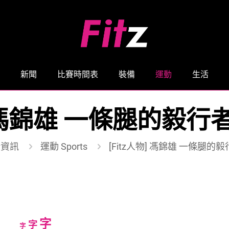
新聞
比賽時間表
裝備
運動
生活
物] 馮錦雄 一條腿的毅
新資訊
運動 Sports
[Fitz人物] 馮錦雄 一條腿
Increase
字
Reset
Decrease
字
字