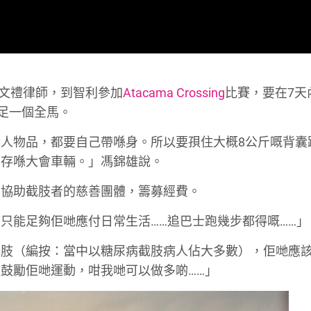
翟文禮律師，到智利參加
Atacama Crossing
比賽，要在7天
跑足一個全馬。
人物品，都要自己帶喺身。所以要孭住大概8公斤嘅背囊
寄存喺大會車輛。」馮錦雄說。
個協助截肢者的慈善團體，籌募經費。
只能足夠佢哋應付日常生活……追巴士跑幾步都得嘅……」
截肢（編按：當中以糖尿病截肢病人佔大多數），佢哋應
鼓勵佢哋運動，咁我哋可以做多啲……」