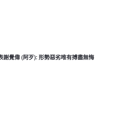
代表謝覺偉 (阿歹): 形勢惡劣唯有搏盡無悔