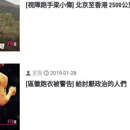
[視障跑手梁小偉] 北京至香港 2500
家聯
2019-01-28
[區徽跑衣被警告] 給討厭政治的人們