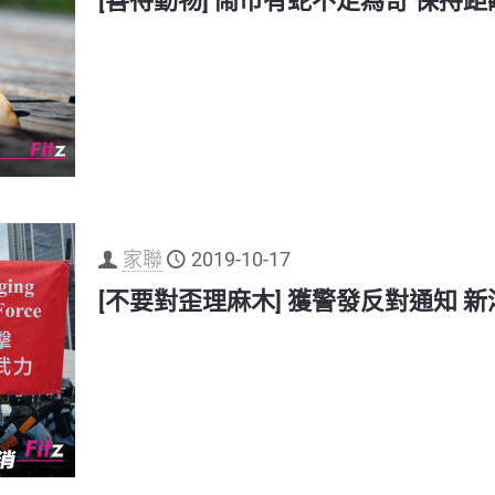
[善待動物] 鬧市有蛇不足為奇 保持
家聯
2019-10-17
[不要對歪理麻木] 獲警發反對通知 