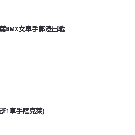
薦BMX女車手郭澄出戰
記F1車手陸克萊)