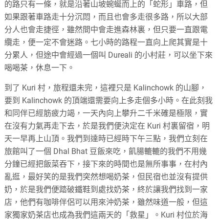
的路只有一條，就是沿著山坡蜿蜒而上的「蛇形」車路，但
如果跟著車路走十分沉悶，而且也會多走很多路，所以大部
分人也會走捷徑，雖然間中會走進森林裏，但只要一直跟電
纜走，便一定不會迷路。七小時的路程一直向上爬其實是十
分累人，但途中會經過一個叫 Dureali 的小村莊，可以坐下來
喝喝茶，休息一下。
到了 Kuri 村，旅程還未完，這裡只是 Kalinchowk 的山腳，
要到 Kalinchowk 的頂端還需要向上多走個多小時。在此刻我
和同伴已經筋疲力竭，一天內向上攀升二千米確是極限，實
在沒有力氣再走下去，於是我們便決定在 Kuri 村裏留宿，明
天一早再上山頂。我們到達時已經時下午三點，我們立刻在
旅館叫了一個 Dhal Bhat 豆飯來吃，飢腸轆轆的我們不用幾
分鐘已經把飯菜吞下，接下來的時間也是無所事事，在村內
亂逛，最好笑的是我們突然想喝奶茶，但民宿也並沒有提供
奶，於是我們便踏破鐵鞋到處找奶茶，終於讓我們找到一家
店，他們有咖啡伴侶可以用來沖奶茶，雖然味道一般，但這
家獨家奶茶店也成為我們這兩天的「救星」。Kuri 村位於海