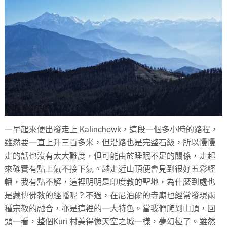
一早起來便出發走上 Kalinchowk，這段一個多小時的路程，
雖然要一直上升三百多米，但沿路也是完整石級，所以慢慢
走的話也沒有太大難度，但可能由於睡眠不足的關係，走起
來確實有點上氣不接下氣。越走近山頂便會見到很好五彩經
幡，我有點不解，這裡明明是印度教的聖地，為什麼到處也
是藏傳佛教的經幡呢？不過，在尼泊爾的寺廟也經常發現兩
種宗教的融合，亦是這裡的一大特色。當我們爬到山頂，回
頭一看，整個Kuri 村美得像天空之城一樣，夢幻極了。雖然