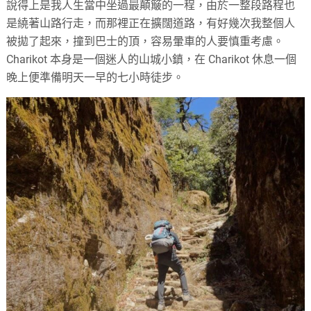
說得上是我人生當中坐過最顛簸的一程，由於一整段路程也
是繞著山路行走，而那裡正在擴闊道路，有好幾次我整個人
被拋了起來，撞到巴士的頂，容易暈車的人要慎重考慮。
Charikot 本身是一個迷人的山城小鎮，在 Charikot 休息一個
晚上便準備明天一早的七小時徒步。