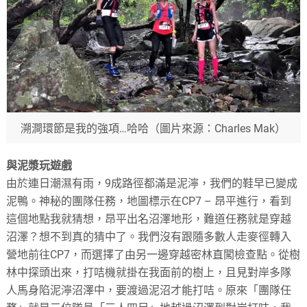
溯澗環節是我的強項…哈哈（圖片來源：Charles Mak）
與泥漿玩遊戲
由於連日潮濕有雨，9成路徑都滿是泥濘，我們的鞋早已變成
泥鴨。神秘的團隊任務，地圖標示在CP7 – 昂平進行，看到
這個地點我就猜想，昂平出名沼澤地形，難道任務就是穿越
沼澤？想不到真的猜中了。我們沒有跟隨多數人走麥徑轉入
營地前往CP7，而選擇了由另一邊穿越密林直闖檢查點。從樹
林中探頭出來，打咭機就掛在我面前的樹上，且見對岸多隊
人馬身陷泥濘沼澤中，要渡過泥沼才能打咭。原來「團隊任