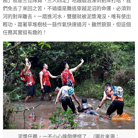
務」就是三位隊員「三人四足」地越過沼澤到對岸打咭，我
們免去了來回之苦，不過還是難逃穿越泥沼的命運，必須到
河的對岸離去。一踏進河水，雙腿就被泥漿淹沒，唯有使出
輕功，踏著草堆樹枝一鼓作氣快速過河。雖然狼狽，但這個
任務其實挺有趣的！
泥漿任務，一不小心摔倒便慘了…（圖片來源：