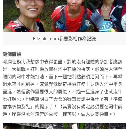
Fitz.hk Team都要影相作為記錄
溯澗體驗
溯澗任務比我想像中去得更盡，對於沒有經驗的參加者應該
是一大挑戰。打咭機放置在河中石橋的橋底，必須進入深至
腰間的河中才能打咭，而下一個控制點必須沿河而下，再攀
過水箱才能到達，感覺就像歷奇探險任務！要跳入河中半身
盡濕，這個動作需要很大的勇氣，不過一旦濕身了也就沒什
麼好顧忌，也總算明白了大會的賽事資訊中為什麼有「準備
替換衣物及鞋」的提示了！（其實沒有規定必須要在河中前
進，岸邊沿著河道旁的草坡一樣可以，做人要變通嘛。）