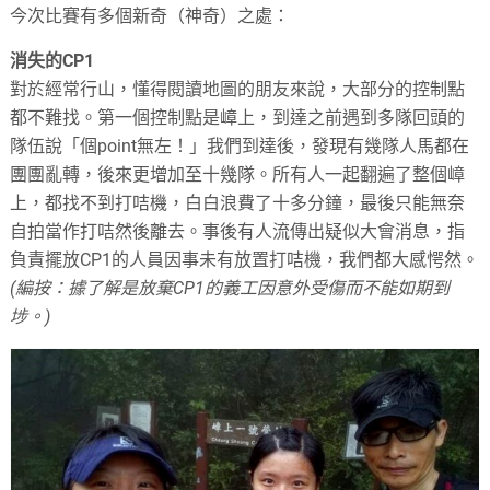
今次比賽有多個新奇（神奇）之處：
消失的CP1
對於經常行山，懂得閱讀地圖的朋友來說，大部分的控制點
都不難找。第一個控制點是嶂上，到達之前遇到多隊回頭的
隊伍說「個point無左！」我們到達後，發現有幾隊人馬都在
團團亂轉，後來更增加至十幾隊。所有人一起翻遍了整個嶂
上，都找不到打咭機，白白浪費了十多分鐘，最後只能無奈
自拍當作打咭然後離去。事後有人流傳出疑似大會消息，指
負責擺放CP1的人員因事未有放置打咭機，我們都大感愕然。
(編按：據了解是放棄CP1的義工因意外受傷而不能如期到
埗。)