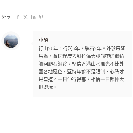
分享
小昭
行山20年，行澗6年，攀石2年。外號甩繩
馬騮。貪玩程度去到拉傷大腿韌帶仍繼續
船河爬石綑邊。堅信香港山水風光不比外
國各地遜色，堅持年齡不是限制，心態才
是皇道。一日仲行得郁，相信一日都仲大
把野玩。