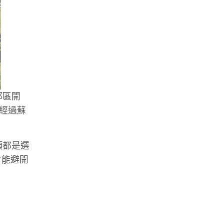
郊區開
會經過蘇
山頭都是選
才能避開