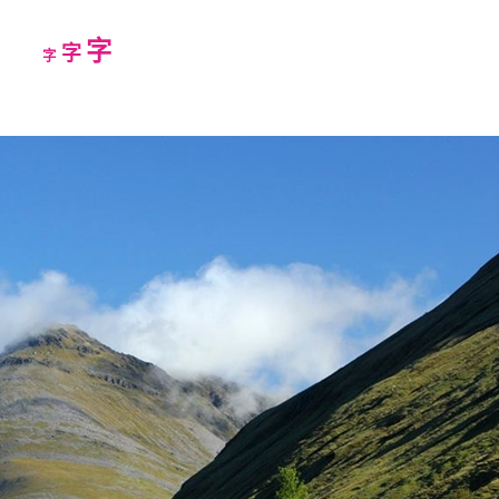
Increase
字
Reset
Decrease
字
字
font
font
font
size.
size.
size.