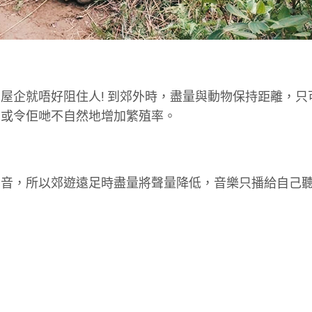
屋企就唔好阻住人! 到郊外時，盡量與動物保持距離，只
，或令佢哋不自然地增加繁殖率。
聲音，所以郊遊遠足時盡量將聲量降低，音樂只播給自己