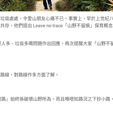
壞垃圾處處，令愛山朋友心痛不已。事實上，早於上世紀
他們提出 Leave no trace「山野不留痕」保育概
徑人多、垃圾多嘅問題作出回應，再次提醒大家「山野不留
好路線，對路線作多方面了解。
劈路」始終係破壞山野所為。而且喺唔知路況之下抄小路