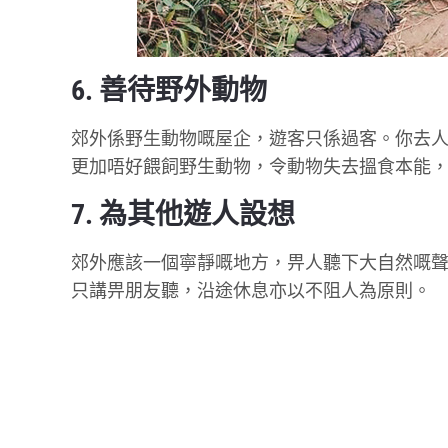
6. 善待野外動物
郊外係野生動物嘅屋企，遊客只係過客。你去人
更加唔好餵飼野生動物，令動物失去搵食本能
7. 為其他遊人設想
郊外應該一個寧靜嘅地方，畀人聽下大自然嘅
只講畀朋友聽，沿途休息亦以不阻人為原則。