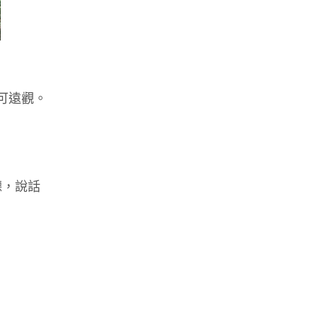
可遠觀。
聽，說話