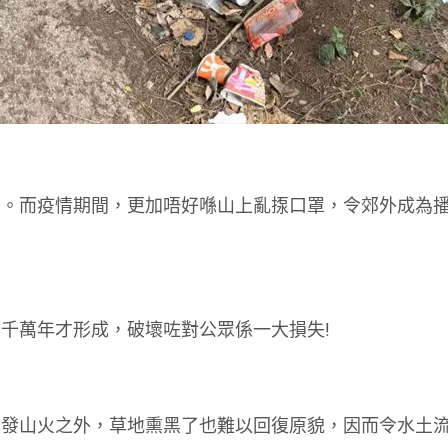
山。而疫情期間，更加唔好喺山上亂揼口罩，令郊外成為
千萬年才形成，破壞咗對公眾係一大損失!
引發山火之外，草地熏黑了也難以回復原貌，因而令水土