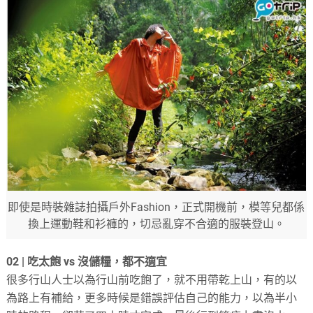
即使是時裝雜誌拍攝戶外Fashion，正式開機前，模等兒都係
換上運動鞋和衫褲的，切忌亂穿不合適的服裝登山。
02 | 吃太飽 vs 沒儲糧，都不適宜
很多行山人士以為行山前吃飽了，就不用帶乾上山，有的以
為路上有補給，更多時候是錯誤評估自己的能力，以為半小