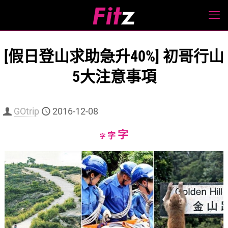
[假日登山求助急升40%] 初哥行山
5大注意事項
GOtrip
2016-12-08
Increase
字
Reset
Decrease
字
字
font
font
font
size.
size.
size.