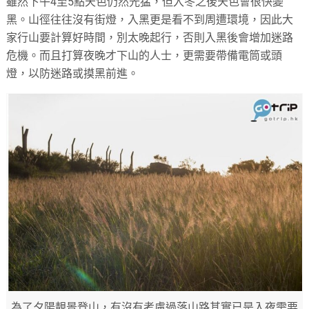
雖然下午4至5點天色仍然光猛，但入冬之後天色會很快變
黑。山徑往往沒有街燈，入黑更是看不到周遭環境，因此大
家行山要計算好時間，別太晚起行，否則入黑後會增加迷路
危機。而且打算夜晚才下山的人士，更需要帶備電筒或頭
燈，以防迷路或摸黑前進。
為了夕陽靚景登山，有沒有考慮過落山路其實已是入夜需要