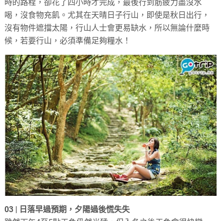
時的路程，卻花了四小時才完成，最後行到筋疲力盡沒水
喝，沒食物充飢。尤其在天晴日子行山，即使是秋日出行，
沒有物件遮擋太陽，行山人士會更易缺水，所以無論什麼時
候，若要行山，必須準備足夠糧水！
03 | 日落早過預期，夕陽過後慌失失