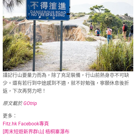
謹記行山要量力而為，除了充足裝備，行山前熱身亦不可缺
少。還有若行到中途感到不適，就不好勉強，寧願休息後折
返，下次再努力吧！
原文載於
GOtrip
更多：
Fitz.hk Facebook專頁
[周末短遊新界群山] 梧桐寨瀑布