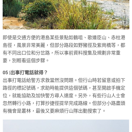
即使是交通方便的港島某些景點如鶴咀、歌連臣山、赤柱港
島徑，風景非常美麗，但部分路段如野豬徑及紫崗橋等，都
有不同出口位和分岔路，所以事前資料搜集及規劃非常重
要，別輕看這個步驟。
05 |出事打電話就得？
出事打電話給警方求救當然沒問題。但行山時若留意或拍下
路徑的標記號碼，求助時能提供這個號碼，甚至開啟手機定
位，就能協助及加快警方尋人速度。另外，有些行山人士會
忽然轉行小路，打算抄捷徑提早完成路線。但部分小路盡頭
有機會是叢林，最後又要麻煩行山隊出動搜索了。