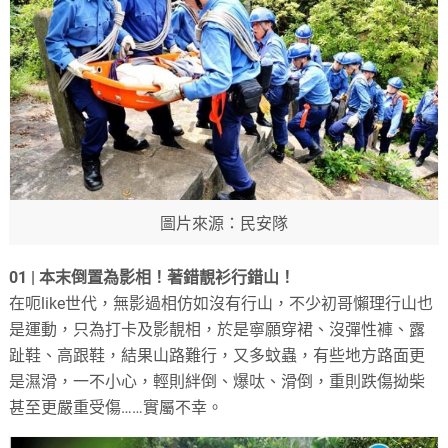
圖片來源：民安隊
01 | 本末倒置為影相！著錯靚衫行錯山！
在呃like世代，無影過相仿如沒有行山，不少初哥懶理行山也
是運動，只為打卡及影靚相，於是寧願穿裙、沒彈性褲、露
趾鞋、高跟鞋，結果山路難行，又多蚊蟲，有些地方路面更
是濕滑，一不小心，輕則絆倒、爆呔、滑倒，重則跌傷拗柴
甚至更嚴重受傷……實屬不幸。