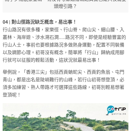
頭燈引路？
04 | 對山徑路況缺乏概念，易出事！
行山路況有很多種，家樂徑、行山脊、爬山尖、綑山腰、入
叢林、海岸遊、涉水溯石澗……路況不同，即使是經驗豐富的
行山人士，事前也要根據路況多做熱身運動，配置不同裝備
以及調節心理。初哥沒有概念，簡單將「行山」歸納成用腳
行就可以征服的輕鬆活動，這狀況就最易出事！
舉例說，「香港三尖」包括西貢蚺蛇尖、西貢釣魚翁、屯門
青山，都是出名是陡峭難行的山峰，若行山初哥想登頂，必
須多加練習、熟人帶路才可選擇這些路線，初哥別輕易想著
登頂呢！