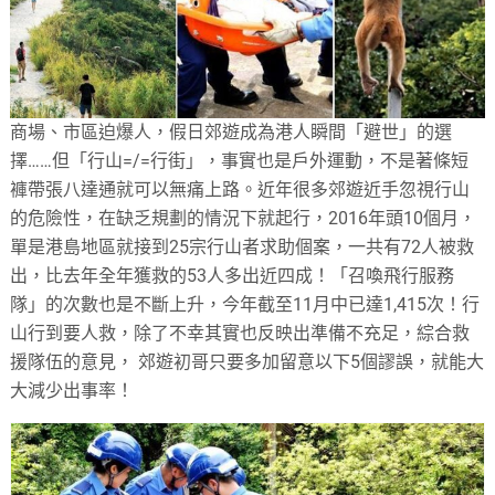
商場、市區迫爆人，假日郊遊成為港人瞬間「避世」的選
擇……但「行山=/=行街」，事實也是戶外運動，不是著條短
褲帶張八達通就可以無痛上路。近年很多郊遊近手忽視行山
的危險性，在缺乏規劃的情況下就起行，2016年頭10個月，
單是港島地區就接到25宗行山者求助個案，一共有72人被救
出，比去年全年獲救的53人多出近四成！「召喚飛行服務
隊」的次數也是不斷上升，今年截至11月中已達1,415次！行
山行到要人救，除了不幸其實也反映出準備不充足，綜合救
援隊伍的意見， 郊遊初哥只要多加留意以下5個謬誤，就能大
大減少出事率！