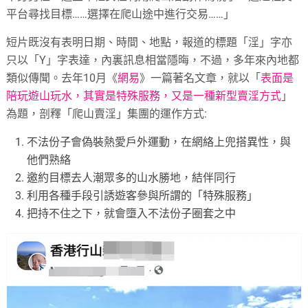
平台尋找目標……選擇在爬山途中進行交易……」
短片既沒有表明日期、時間、地點，報道的標題「淫」字亦
只以「Y」字表達，內裏訊息相當隱晦，不過，多年來內地都
類似傳聞。去年10月《
網易
》一篇著名文章，就以「
表面是
陪玩遊山玩水，其實是特殊服務，又是一種新型賣淫方式
」
為題，剖釋「爬山賣淫」集團的運作方式:
不法份子會偽裝熱愛戶外運動，在網絡上兜搭異性，與
他們熟絡
邀約目標去人潮眾多的山水勝地，結伴同行
利用各種手段引誘遊客參與所謂的「特殊服務」
把持不住之下，就會墮入不法份子圈套之中