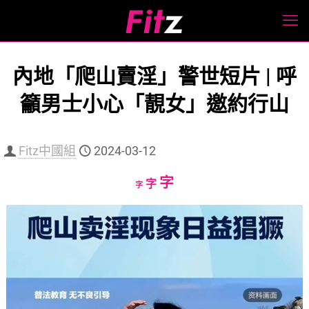
內地「爬山賣淫」警世短片 | 呼
籲男士小心「靚女」邀約行山
Fitz中國組
2024-03-12
Increase
字
Reset
Decrease
字
字
font
font
font
size.
size.
size.