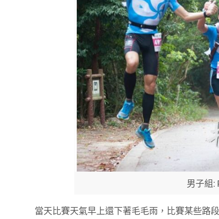
男子組: Ph
當天比賽天氣早上還下著毛毛雨，比賽某些路