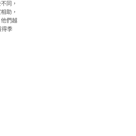
些不同，
望相助，
，他們越
獲得季