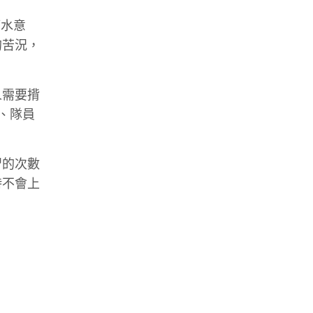
節水意
的苦況，
人需要揹
e、
隊員
習的次數
時不會上