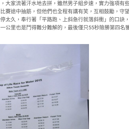
內，大家流著汗水地去拼，雖然男子組步速，實力強項有
員比賽途中抽筋，但他們也全程有講有笑，互相鼓勵，守
會停太久，奉行著「平路跑、上斜急行就落斜衝」的口訣
後一公里也是鬥得難分難解的，最後僅只
55
秒險勝第四名