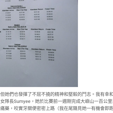
，但她們也發揮了不屈不撓的精神和堅毅的鬥志。我有幸
是女隊長
Sumyee，她
於比賽前一週剛完成大嶼山一百公里
止痛藥，咬實牙關便密密上路（我在尾隨見她一有機會即