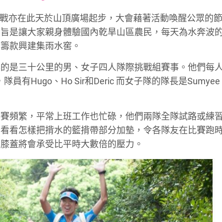
font
font
font
戰亦在此天於山頂廣場起步，大會藉著活動喚醒公眾的
size.
size.
size.
宗旨是讓大家親身體驗國內乾旱山區農民，每天為水奔波
們籌款興建集雨水窖。
與的是三十公里的男、女子四人隊際挑戰組賽事。他們每
，隊員有
Hugo、Ho Sir
和
Deric
而女子隊的隊長是
Sumye
路賽頻繁，平常上班工作也忙碌，他們兩隊全隊試路或練
，看看怎樣把揹水的籃揹帶部分加墊，令各隊友在比賽跑
和膝蓋將會承受比平時大數倍的壓力。