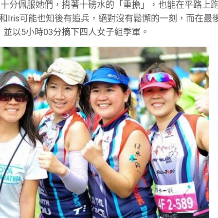
的十分佩服她們，揹著十磅水的「重擔」，也能在平路上
和
Iris
可能也知後有追兵，絕對沒有鬆懈的一刻，而在最
，並以
5
小時
03
分摘下四人女子組季軍。