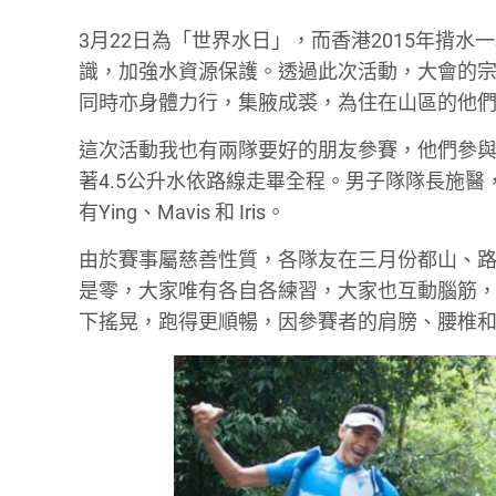
3
月
22
日為「世界水日」，而香港
2015
年揹水一
識，加強水資源保護。透過此次活動，大會的
同時亦身體力行，集腋成裘，為住在山區的他
這次活動我也有兩隊要好的朋友參賽，他們參
著
4.5
公升水依路線走畢全程。男子隊隊長施醫
有
Ying、Mavis
和
Iris
。
由於賽事屬慈善性質，各隊友在三月份都山、
是零，大家唯有各自各練習，大家也互動腦筋
下搖晃，跑得更順暢
，因參賽者的肩膀、腰椎