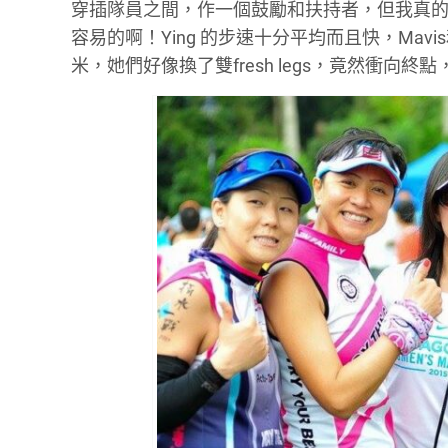
穿插隊員之間，作一個鼓勵和扶持者，但我真
容易的啊！
Ying
的步速十分平均而且快，
Mavis
米，她們好像換了雙
fresh legs，
竟然衝向終點