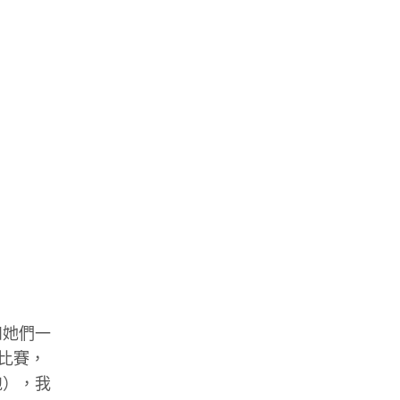
和她們一
比賽，
跑），我