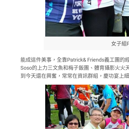
女子組Pho
能成這件美事，全靠
Patrick& Friends
義工團的
Soso
的上力三文魚和梅子飯團、體育攝影火火
到今天還在興奮，常常在資訊群組，慶功宴上