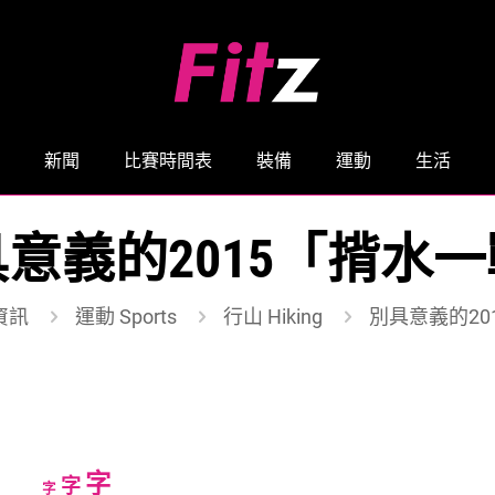
新聞
比賽時間表
裝備
運動
生活
意義的2015「揹水
資訊
運動 Sports
行山 Hiking
別具意義的20
Increase
字
Reset
Decrease
字
字