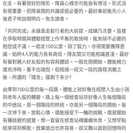
在走，有著很好的隊形，隊員心裡亦可能各有想法。形式沒
有很重要，但隊員間的共識卻是必要的。最好事前能先小人
後君子地說個明白，免生誤會。
「共同完成」永遠是走毅行者的大前提，成績乃次要。這樣
在爭取時間與體驗經歷上作平衡的取捨時，能免除不必要的
抱怨或不滿。一起走
100
公里，除了毅力，亦很需要團隊意
識，始終
4
人的能力各有高低，隊友間又可能相識甚淺，最好
有著對親人好友般的包容與體諒。一般在剛開始，體能精力
還充沛時，看不出端倪。但經過一段又一段的路程消磨之
後，所謂的「理念」還剩下多少
?
由零到
100
公里的每一段路，體能上就好像在經歷人生由小孩
到老年人般的轉變。路上每一個檢查站亦好像人生每個階段
的中途站，是一個階段的終結，亦是另一個階段的開始。每
一次停下來，放鬆心情，還能接受下一輪的挑戰，還是開始
有種逃避的感覺，想一直留在檢查站裡繼續休息，又想早點
結束得到解脫。放棄退出也許容易，卻又難以面對回憶時的