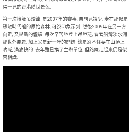
得一見的香港隱世景色.
第一次接觸吊燈籠, 是2007年的賽事, 自問見識少, 走在那似是
恐龍時代般的原始森林, 可說印象深刻. 然後2009年在另一方
向走, 又是新的體驗. 每次辛苦地登上吊燈籠, 看著船灣淡水湖
那世外風景, 加上又是新一年的開始, 總是忍不住要在山頂上
吶喊, 滿痛快的. 去年雖已換了主辦單位, 但路線走起來仍是似
曾相識.