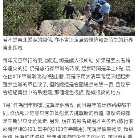
若不是東北縱走的關係, 亦不會涉足烏蛟騰這較為陌生的新界
東北區域.
每年元旦舉行的東北縱走, 總是讓人很糾結, 如果是要去看跨
年煙火的話. 仍是旅行家舉辦的時候, 起步時間是早上8點, 現
在由XTE舉辦則改為9點出發, 算是不用大清早爬起床趕起步.
雖然主辦的單位改了, 但路線還是會圍繞烏蛟騰一帶, 且幾乎
會經過傳說中的吊燈籠, 那個境色很讚, 路線很爽的地方.
1月1作為開年賽事, 這算是個賣點, 而且每年的比賽路線都不
同, 沒仇報之餘亦只有帶著怨氣去挑戰新的賽道, 雖然路線都
是在新界東北繞著走. 另外, 現在的報名費用才百多元 (旅行家
那時是HK$400, 當中的$100作善慈用), 可說是價廉物美, 超級
超值, 因為好些路線, 是閒時郊遊較少會去的地方, 可以看到難