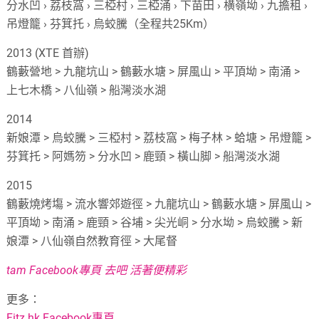
分水凹 › 荔枝窩 › 三椏村 › 三椏涌 › 下苗田 › 横嶺坳 › 九擔租 ›
吊燈籠 › 芬箕托 › 烏蛟騰（全程共25Km）
2013 (XTE 首辦)
鶴藪營地 > 九龍坑山 > 鶴藪水塘 > 屏風山 > 平頂坳 > 南涌 >
上七木橋 > 八仙嶺 > 船灣淡水湖
2014
新娘潭 > 烏蛟騰 > 三椏村 > 荔枝窩 > 梅子林 > 蛤塘 > 吊燈籠 >
芬箕托 > 阿媽笏 > 分水凹 > 鹿頸 > 橫山脚 > 船灣淡水湖
2015
鶴藪燒烤塲 > 流水響郊遊徑 > 九龍坑山 > 鶴藪水塘 > 屏風山 >
平頂坳 > 南涌 > 鹿頸 > 谷埔 > 尖光峒 > 分水坳 > 烏蛟騰 > 新
娘潭 > 八仙嶺自然教育徑 > 大尾督
tam Facebook專頁 去吧 活著便精彩
更多：
Fitz.hk Facebook專頁