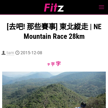
[去吧! 那些賽事] 東北縱走 | NE
Mountain Race 28km
tam
2015-12-08
Increase
字
Reset
Decrease
字
字
font
font
font
size.
size.
size.