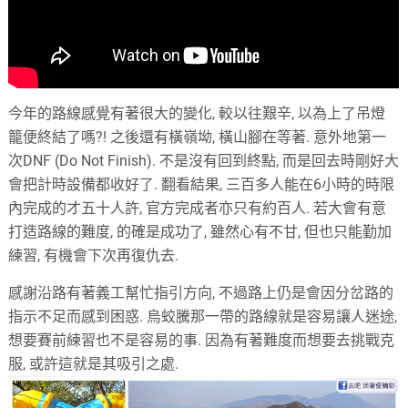
今年的路線感覺有著很大的變化, 較以往艱辛, 以為上了吊燈
籠便終結了嗎?! 之後還有橫嶺坳, 橫山腳在等著. 意外地第一
次DNF (Do Not Finish). 不是沒有回到終點, 而是回去時剛好大
會把計時設備都收好了. 翻看結果, 三百多人能在6小時的時限
內完成的才五十人許, 官方完成者亦只有約百人. 若大會有意
打造路線的難度, 的確是成功了, 雖然心有不甘, 但也只能勤加
練習, 有機會下次再復仇去.
感謝沿路有著義工幫忙指引方向, 不過路上仍是會因分岔路的
指示不足而感到困惑. 烏蛟騰那一帶的路線就是容易讓人迷途,
想要賽前練習也不是容易的事. 因為有著難度而想要去挑戰克
服, 或許這就是其吸引之處.