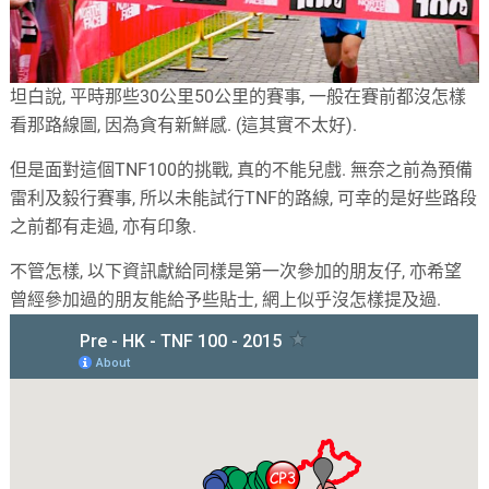
坦白說, 平時那些30公里50公里的賽事, 一般在賽前都沒怎樣
看那路線圖, 因為貪有新鮮感. (這其實不太好).
但是面對這個TNF100的挑戰, 真的不能兒戲. 無奈之前為預備
雷利及毅行賽事, 所以未能試行TNF的路線, 可幸的是好些路段
之前都有走過, 亦有印象.
不管怎樣, 以下資訊獻給同樣是第一次參加的朋友仔, 亦希望
曾經參加過的朋友能給予些貼士, 網上似乎沒怎樣提及過.