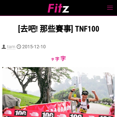
[去吧! 那些賽事] TNF100
tam
2015-12-10
Increase
字
Reset
Decrease
字
字
font
font
font
size.
size.
size.