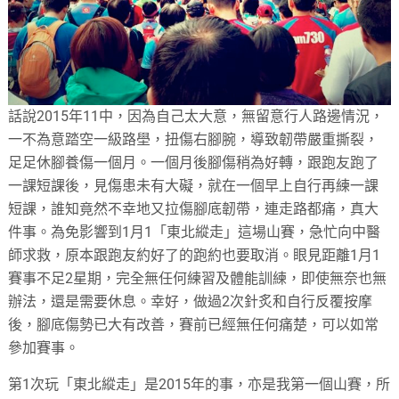
話說2015年11中，因為自己太大意，無留意行人路邊情況，
一不為意踏空一級路壆，扭傷右腳腕，導致韌帶嚴重撕裂，
足足休腳養傷一個月。一個月後腳傷稍為好轉，跟跑友跑了
一課短課後，見傷患未有大礙，就在一個早上自行再練一課
短課，誰知竟然不幸地又拉傷腳底韌帶，連走路都痛，真大
件事。為免影響到1月1「東北縱走」這場山賽，急忙向中醫
師求救，原本跟跑友約好了的跑約也要取消。眼見距離1月1
賽事不足2星期，完全無任何練習及體能訓練，即使無奈也無
辦法，還是需要休息。幸好，做過2次針炙和自行反覆按摩
後，腳底傷勢已大有改善，賽前已經無任何痛楚，可以如常
參加賽事。
第1次玩「東北縱走」是2015年的事，亦是我第一個山賽，所