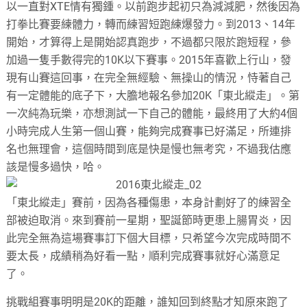
以一直對XTE情有獨鍾。以前跑步起初只為減減肥，然後因為
打拳比賽要練體力，轉而練習短跑練爆發力。到2013、14年
開始，才算得上是開始認真跑步，不過都只限於跑短程，參
加過一隻手數得完的10K以下賽事。2015年喜歡上行山，發
現有山賽這回事，在完全無經驗、無操山的情況，恃著自己
有一定體能的底子下，大膽地報名參加20K「東北縱走」。第
一次純為玩樂，亦想測試一下自己的體能，最終用了大約4個
小時完成人生第一個山賽，能夠完成賽事已好滿足，所連排
名也無理會，這個時間到底是快是慢也無考究，不過我估應
該是慢多過快，哈。
「東北縱走」賽前，因為各種傷患，本身計劃好了的練習全
部被迫取消。來到賽前一星期，聖誕節時更患上腸胃炎，因
此完全無為這場賽事訂下個大目標，只希望今次完成時間不
要太長，成績稍為好看一點，順利完成賽事就好心滿意足
了。
挑戰組賽事明明是20K的距離，誰知回到終點才知原來跑了