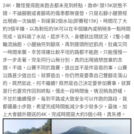
24K，難怪覺得跑來跑去都未見到終點，救命! 頭15K狀態不
錯，不論腳腕或者腳底的傷患都無復發，只是右腳小腿曾經
出現過一次抽筋。到達第2個水站(即賽程15K)，時間花了大
約3個半鐘，以為剩低的5K可以在半個鐘內或稍稍多一點時間
完成。豈料過了水站，起步不久，身體就出現狀況，2隻小腿
輪流抽筋，小腿抽完到腳底，再到膝頭附近肌肉，肚痛又同
一時間來襲，辛苦得連比較平坦的路都不能跑，只能慢慢一
步一步走著，完全同行山無分別，真的出現過想放棄的念
頭。不過，山賽不同於路賽，退出並不是件容易的事，山賽
沿路甚少退出位，就算退出，你仍然是要靠自己雙腳走落山
的，既然如此，何不繼續? 既然是自己決定要參加賽事，就算
是行也要完作回到終點。慢走一段時間後，情況稍為舒緩，
不甘於繼續慢步，每到平路或大致安全可以作跑的路段，我
都儘量小步跑，希望完成時間能減少多少就多少。最後，加
上大會額外贈送的4K，完成時間是大約5個小時，真失禮。