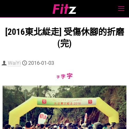
[2016東北緃走] 受傷休腳的折磨
(完)
WaiYi
2016-01-03
Increase
字
Reset
Decrease
字
字
font
font
font
size.
size.
size.