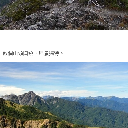
被十數個山頭圍繞，風景獨特。