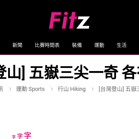
新聞
比賽時間表
裝備
運動
生活
登山] 五嶽三尖一奇 
訊
運動 Sports
行山 Hiking
[台灣登山] 五
Increase
字
Reset
Decrease
字
字