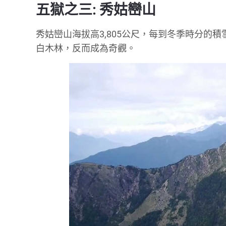
五獄之三: 秀姑巒山
秀姑巒山海拔高3,805公尺，每到冬季時分的
白木林，反而成為奇觀。