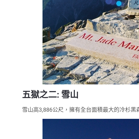
五獄之二: 雪山
雪山高3,886公尺，擁有全台面積最大的冷杉