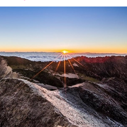
font
font
font
size.
size.
size.