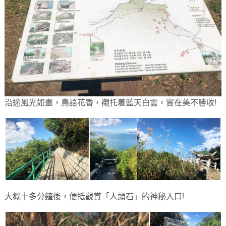
沿途風光如畫，鳥語花香，襯托着藍天白雲，實在美不勝收!
大概十多分鐘後，便抵觀賞「人頭石」的神秘入口!