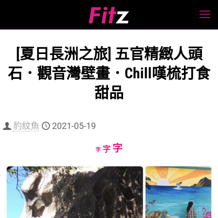
[夏日長洲之旅] 五官精緻人頭
石．觀音灣壁畫．Chill嘆梳打食
甜品
豹紋魚
2021-05-19
Increase
字
Reset
Decrease
字
字
font
font
font
size.
size.
size.