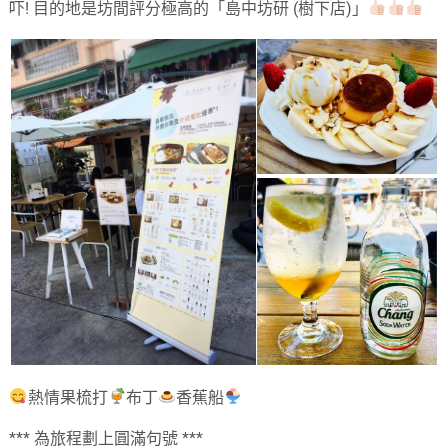
吓! 目的地是坊間評分極高的「島中坊研 (樹下店)」
熱情果梳打
布丁
香蕉船
*** 為旅程劃上圓滿句號 ***