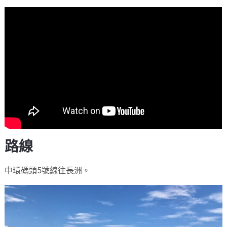
路線
中環碼頭5號線往長洲。