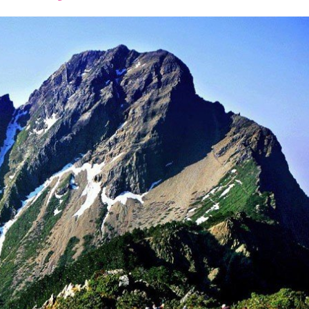
font
font
font
size.
size.
size.