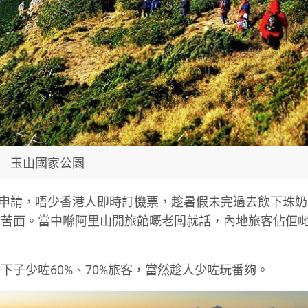
玉山國家公園
由行申請，唔少香港人即時訂機票，趁暑假未完過去飲下珠
眉苦面。當中喺阿里山開旅館嘅老闆就話，內地旅客佔佢
子少咗60%、70%旅客，當然趁人少咗玩番夠。