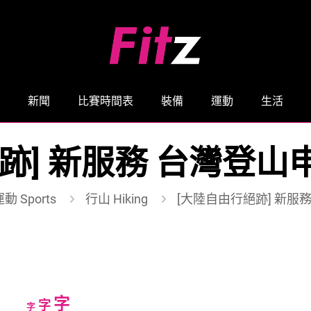
新聞
比賽時間表
裝備
運動
生活
跡] 新服務 台灣登
動 Sports
行山 Hiking
[大陸自由行絕跡] 新服
Increase
字
Reset
Decrease
字
字