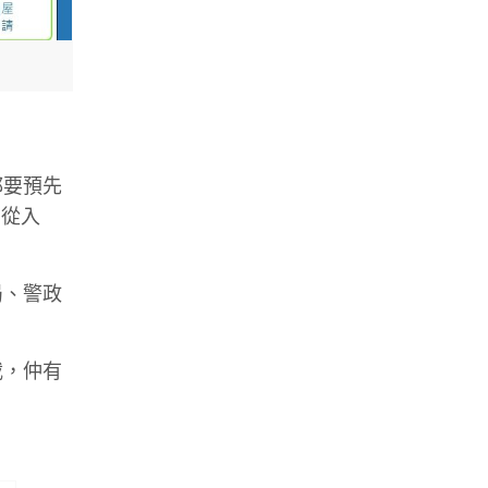
都要預先
無從入
局、警政
載，仲有