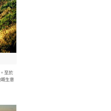
奶。至於
哋嘅生意