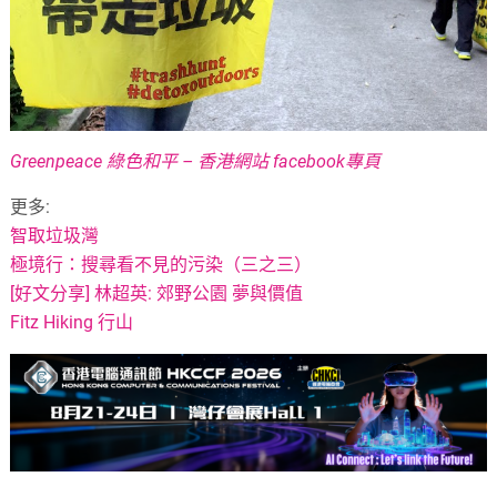
Greenpeace 綠色和平 – 香港網站 facebook專頁
更多:
智取垃圾灣
極境行：搜尋看不見的污染（三之三）
[好文分享] 林超英: 郊野公園 夢與價值
Fitz Hiking 行山