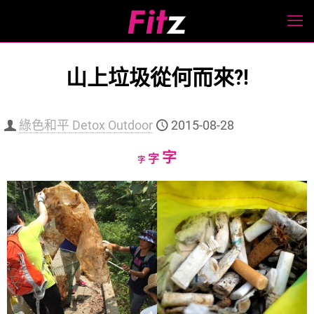
山上垃圾從何而來?!
綠色和平 Detox Outdoor
2015-08-28
Increase
字
Reset
Decrease
字
字
font
font
font
size.
size.
size.