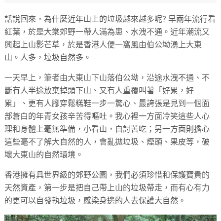
話說回來，為什麼近年山上的垃圾越來越多呢? 早兩年流行看
紅葉，於是大棠郊野一帶人滿為患、水洩不通。近年潮流又
興起上山影芒草，於是香港人便一窩風由伯公坳湧上大東
山。人多，垃圾自然多。
一天早上，筆者由大東山下山落伯公坳，沿途水洩不通、不
斷有人半途放棄掉頭下山、又有人重覆叫著「好累，好
累」、更有人腳穿鬆糕鞋一步一驚心、最誇張是見到一個面
部蒼白的年青女孩辛苦得嘔吐。我心裡一方面冷笑這些人心
理和身體上毫無準備，小看山，自討苦吃；另一方面則擔心
這些毫不了解大自然的人，會亂拋垃圾、煙頭、果皮等，破
壞大東山的自然環境。
香港擁有具世界級的郊野公園，我們必須珍惜和保護寶貴的
天然資產，第一步是把自己帶上山的垃圾帶走，而有心有力
的更可以自發執垃圾，感染身邊的人去保護大自然。