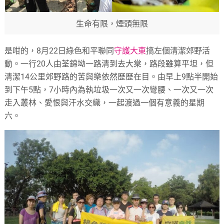
生命有限，煙頭無限
是咁的，8月22日綠色和平聯同
守護大東
搞左個清潔郊野活
動。一行20人由荃錦坳一路清到去大棠，路段雖算平坦，但
清潔14公里郊野路的苦與樂依然歷歷在目。由早上9點半開始
到下午5點，7小時內為執垃圾一次又一次彎腰、一次又一次
走入叢林、愛恨與汗水交織，一起渡過一個有意義的星期
六。