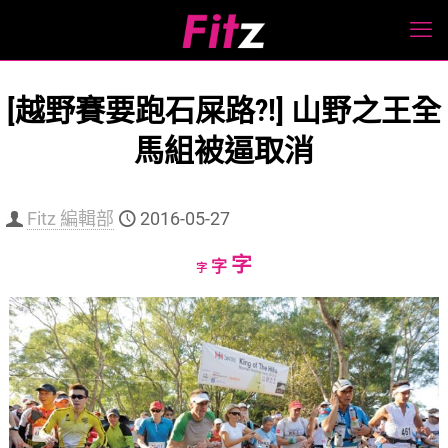
[越野賽要跑石屎路?!] 山野之王全
馬組被逼取消
Fitz 編輯部
2016-05-27
Increase
字
Reset
Decrease
字
字
font
font
font
size.
size.
size.