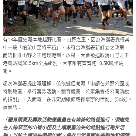
有18年歷史嘅本地越野比賽，山野之王，因為漁護署覺得其
中一段「柏架山至將軍石」，未符合漁護署新訂立之政策，
而唔批准山野之王跑經呢到。於是，大會被逼取消山野之王
港島站嘅30.5km全馬組別，大家唯有齊齊跑18.5K嘅半馬
嘞。
呢次漁護署提出嘅理據，係依據佢哋嘅「申請在郊野公園或
特別地區，舉行籌款活動、體育競賽、公眾集會或公開演說
的指引」，入面嘅「在非定期維修路徑舉辦的活動」(5c段)。
裏面話：
「
體育競賽及籌款活動應盡量在有維修的路徑進行，須避免
在人跡罕至的山脊小徑及土壤嚴重流失的地點進行跑步活
動，以防土壤流失問題加劇、保存自然景觀的完整性和保障