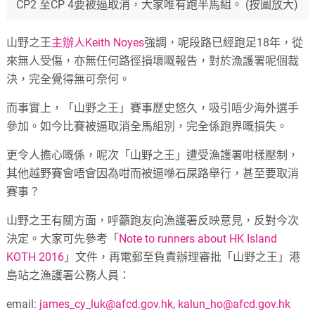
CP2 至CP 4要被逼取消，大家唯有跑半馬組。 (按圖放大)
山野之王
主辦人Keith Noyes
強調，呢段路已經跑足18年，從
來無人受傷，亦無任何路徑損壞嘅報告，對於漁護署呢個裁
決，完全覺得無可奈何。
而事實上，「山野之王」賽事歷史悠久，吸引唔少海外選手
參加。如今比賽被逼取消全馬組別，完全係跑界嘅損失。
更令人擔心嘅係，呢次「山野之王」遭受漁護署咁樣壓制，
其他越野賽會唔會因為咁而被逼喺石屎路舉行，甚至要取消
賽事？
山野之王有關方面，呼籲跑友向漁護署反映意見，反對今次
決定。大家可先參考「
Note to runners about HK Island
KOTH 2016
」文件，再電郵至負責辦理審批「山野之王」港
島站之漁護署公務人員：
email:
james_cy_luk@afcd.gov.hk
,
kalun_ho@afcd.gov.hk