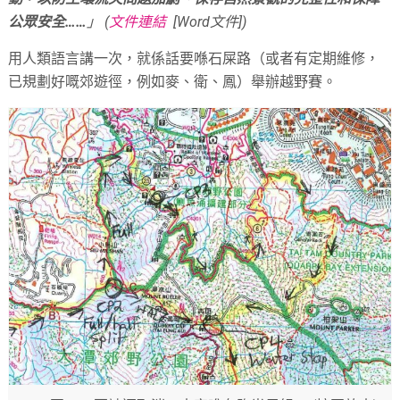
公眾安全……
」 (
文件連結
[Word文件])
用人類語言講一次，就係話要喺石屎路（或者有定期維修，
已規劃好嘅郊遊徑，例如麥、衛、鳳）舉辦越野賽。