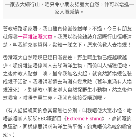
一家去大細行山，唔只令小朋友認識大自然，仲可以增進一
家人嘅感情。
管教細路呢家嘢，我山雞真係識條鐵咩。不過，今日有朋友
就傳嚟
一篇雜誌嘅文章
。我原以為係雜誌介紹嘅行山徑唔清
楚，叫我補充啲資料，點知一睇之下，原來係教人去摸蜆！
香港嘅大自然環境已經日漸變差，野生嘅生物已經越嚟越
少。呢份雜誌唔係叫人去睇海洋生物，而係叫人捕獵佢哋，
之後仲教人點煮！唉，最令我無名火起，就竟然將摸蜆包裝
成親子活動。我唔講潮退去海灘有幾危險（舊年東涌有人摸
蜆浸死），剩係教小朋友喺大自然捉野生小動物，然之後仲
煮嚟食，咁唔尊重生命，我就真係接受唔到囉。
（有人話摸蜆同釣魚其實無乜分別，叫我唔使大驚小怪。咁
唔該嗰啲人睇睇BBC嘅節目《
Extreme Fishing
》，高尚嘅釣
魚運動，同樣係要講求海洋生態平衡，釣魚唔係為咗釣嚟食
架。）