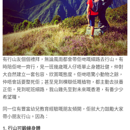
有行山友個個禮拜，無論風雨都會帶佢哋嘅細路去行山。有
時陪佢哋一齊行，見一班幾歲嘅人仔唔單止身體壯健，仲對
大自然建立一套包容、欣賞嘅態度。佢哋唔驚小動物之餘，
仲唔會話要整死佢；甚至見到棵瞓低嘅植物，都主動去扶番
正佢。見到呢班細路，我山雞先至對未來嘅香港，有番少少
希望囉。
同一位有豐富幼兒教育經驗嘅朋友傾開，佢就大力鼓勵大家
帶小朋友行山。因為：
1. 行山可鍛練身體