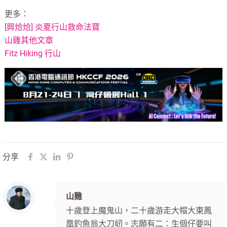
更多：
[興烚烚] 炎夏行山救命法寶
山雞其他文章
Fitz Hiking 行山
分享
山雞
十歲登上魔鬼山，二十歲游走大帽大東鳳
凰釣魚翁大刀屻。志願有二：生個仔要叫