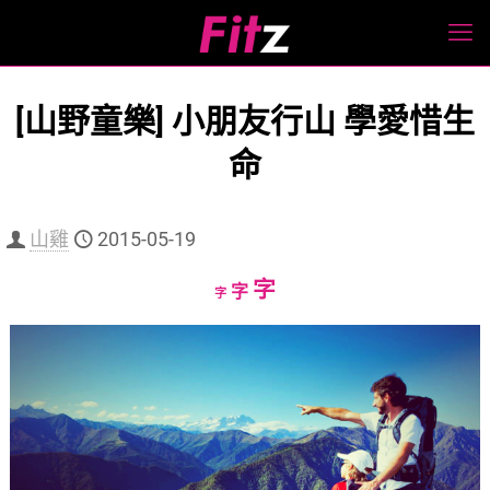
[山野童樂] 小朋友行山 學愛惜生
命
山雞
2015-05-19
Increase
字
Reset
Decrease
字
字
font
font
font
size.
size.
size.