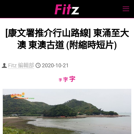
[康文署推介行山路線] 東涌至大
澳 東澳古道 (附縮時短片)
Fitz 編輯部
2020-10-21
Increase
字
Reset
Decrease
字
字
font
font
font
size.
size.
size.