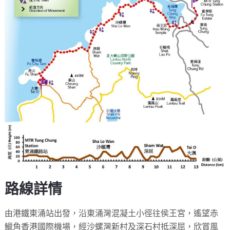
路線詳情
由港鐵東涌站出發，沿東涌灣混凝土小徑往侯王宮，遙望赤
鱲角香港國際機場，經沙螺灣新村及深石村抵深屈，欣賞風