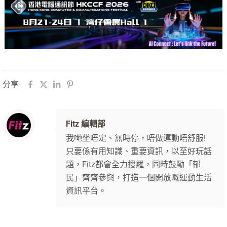
分享
Fitz 編輯部
我哋坐唔定、無時停，唔做運動唔舒服!
只要係有用知識、重要資訊，以至好玩話
題，Fitz都會全力搜羅，同時鼓勵「郁
民」齊齊參與，打造一個開放嘅運動生活
資訊平台。