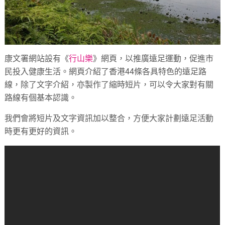
康文署網站設有《
行山樂
》網頁，以推廣遠足運動，促進市
民投入健康生活。網頁介紹了香港44條各具特色的遠足路
線，除了文字介紹，亦製作了縮時短片，可以令大家對有關
路線有個基本認識。
我們會將短片及文字資訊加以整合，方便大家計劃遠足活動
時更有更好的資訊。