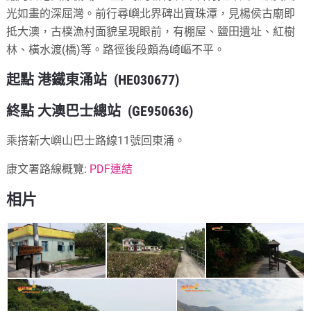
光如畫的深屈灣。前行尋嶼北界碑出寶珠潭，見楊侯古廟即
抵大澳，古樸漁村面貌呈現眼前，有棚屋、鹽田遺址、紅樹
林、橫水渡(橋)等。路徑後段頗為崎嶇不平。
起點 港鐵東涌站 (HE030677)
終點 大澳巴士總站 (GE950636)
乘搭新大嶼山巴士路線11號回東涌。
康文署路線概覽:
PDF連結
相片