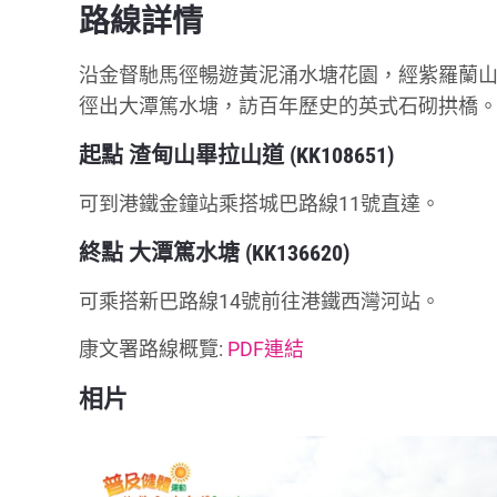
路線詳情
沿金督馳馬徑暢遊黃泥涌水塘花園，經紫羅蘭
徑出大潭篤水塘，訪百年歷史的英式石砌拱橋
起點 渣甸山畢拉山道 (KK108651)
可到港鐵金鐘站乘搭城巴路線11號直達。
終點 大潭篤水塘 (KK136620)
可乘搭新巴路線14號前往港鐵西灣河站。
康文署路線概覽:
PDF連結
相片