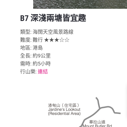
B7 深淺兩塘皆宜趣
類型: 海闊天空風景路線
難度: 難行 ★★★☆☆
地區: 港島
全長: 約9公里
需時: 約5小時
行山樂:
連結