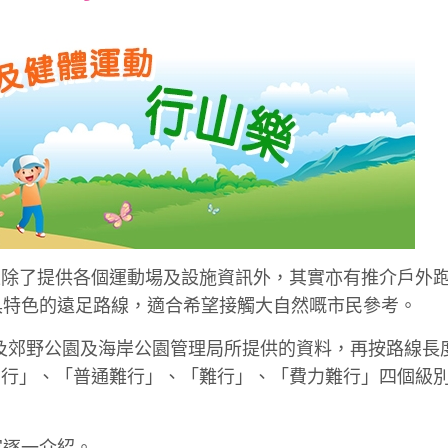
font
font
font
size.
size.
size.
上除了提供各個運動場及設施資訊外，其實亦有推介戶外
具特色的遠足路線，適合希望接觸大自然嘅市民參考。
級，以及郊野公園及海岸公園管理局所提供的資料，再按路線長
易行」、「普通難行」、「難行」、「費力難行」四個級
家逐一介紹。