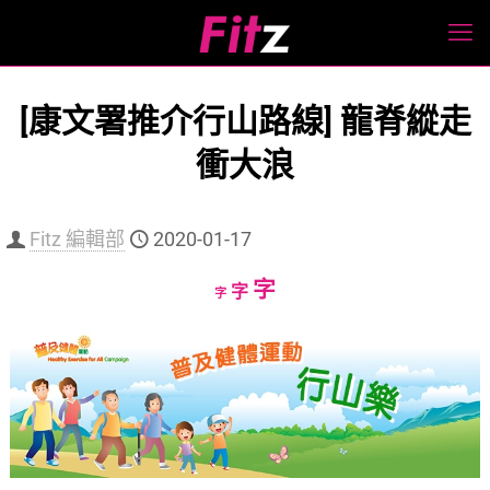
[康文署推介行山路線] 龍脊縱走
衝大浪
Fitz 編輯部
2020-01-17
Increase
字
Reset
Decrease
字
字
font
font
font
size.
size.
size.