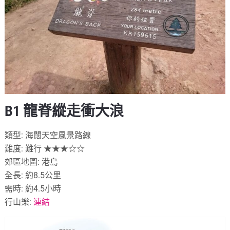
B1 龍脊縱走衝大浪
類型: 海闊天空風景路線
難度: 難行 ★★★☆☆
郊區地圖: 港島
全長: 約8.5公里
需時: 約4.5小時
行山樂:
連結