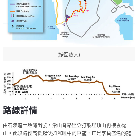
(按圖放大)
路線詳情
由石澳道土地灣出發，沿山脊路徑登打爛埕頂山再接雲枕
山。此段路徑高低起伏如沉睡中的巨龍，正是享負盛名的龍