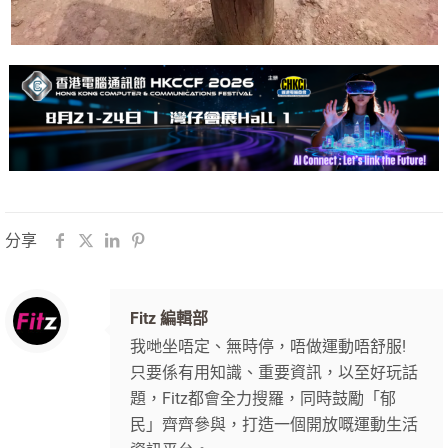
分享
Fitz 編輯部
我哋坐唔定、無時停，唔做運動唔舒服!
只要係有用知識、重要資訊，以至好玩話
題，Fitz都會全力搜羅，同時鼓勵「郁
民」齊齊參與，打造一個開放嘅運動生活