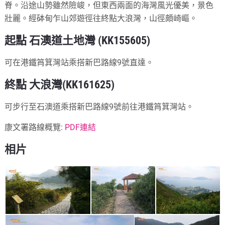
脊。沿途山勢雖然險峻，但東西兩面的海灣風光優美，景色
壯麗。經砵甸乍山郊遊徑往終點大浪灣，山徑頗崎嶇。
起點 石澳道土地灣 (KK155605)
可在港鐵筲箕灣站乘搭新巴路線9號直達。
終點 大浪灣(KK161625)
可步行至石澳道乘搭新巴路線9號前往港鐵筲箕灣站。
康文署路線概覽:
PDF連結
相片