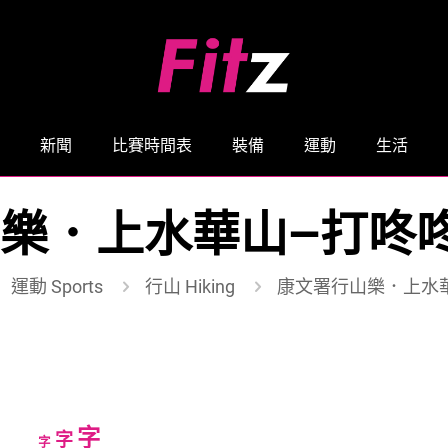
新聞
比賽時間表
裝備
運動
生活
樂．上水華山—打咚
運動 Sports
行山 Hiking
康文署行山樂．上水
Increase
字
Reset
Decrease
字
字