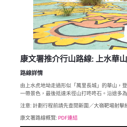
康文署推介行山路線: 上水華
路線詳情
由上水虎地坳走過形似「萬里長城」的華山，
一帶景色，最後抵達禾徑山打咚咚石。沿途多
注意: 計劃行程前請先查閱新圍／大嶺靶場射擊練
康文署路線概覽:
PDF連結