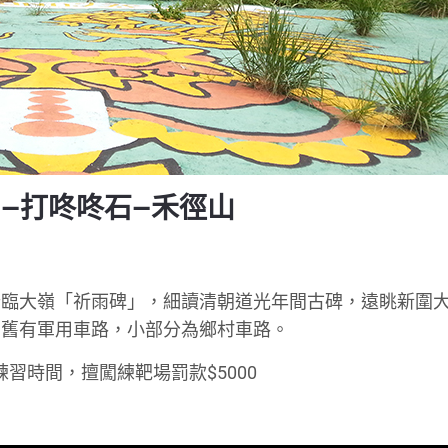
山—打咚咚石—禾徑山
登臨大嶺「祈雨碑」，細讀清朝道光年間古碑，遠眺新圍
為舊有軍用車路，小部分為鄉村車路。
習時間，擅闖練靶場罰款$5000