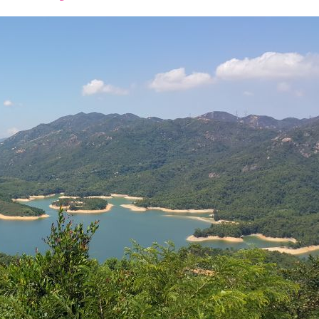
font
font
font
size.
size.
size.