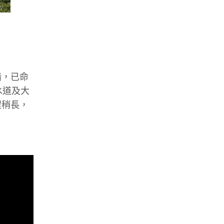
錯，已命
水道及大
程稍長，