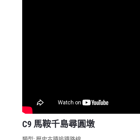
C9 馬鞍千島尋圓墩
類型: 歷史古蹟追蹟路線