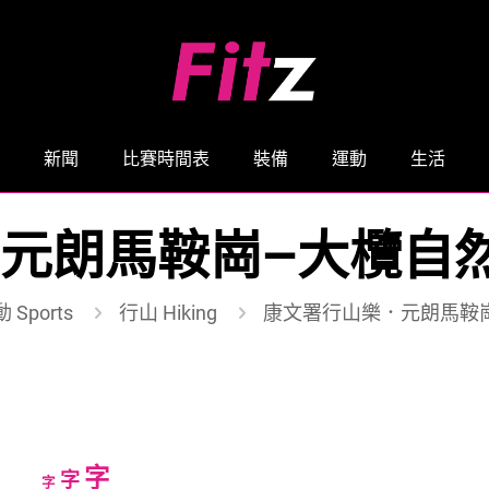
新聞
比賽時間表
裝備
運動
生活
元朗馬鞍崗—大欖自
 Sports
行山 Hiking
康文署行山樂．元朗馬鞍
Increase
字
Reset
Decrease
字
字