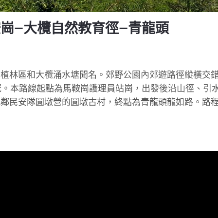
鞍崗—大欖自然教育徑—青龍頭
的植林區和大欖涌水塘聞名。郊野公園內郊遊路徑縱橫交
冠。本路線起點為馬鞍崗護理員站崗，出發後沿山徑、引
毗鄰民安隊圓墩營的圓墩古村，終點為青龍頭龍如路。路