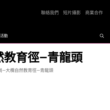
聯絡我們
短片攝影
商業合作
活動
然教育徑—青龍頭
崗—大欖自然教育徑—青龍頭