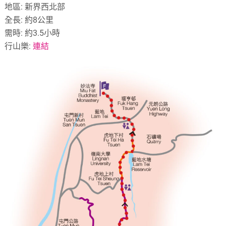
地區: 新界西北部
全長: 約8公里
需時: 約3.5小時
行山樂:
連結