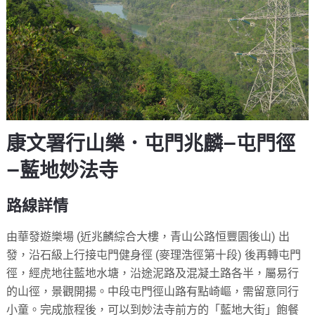
康文署行山樂．屯門兆麟—屯門徑
—藍地妙法寺
路線詳情
由華發遊樂場 (近兆麟綜合大樓，青山公路恒豐園後山) 出
發，沿石級上行接屯門健身徑 (麥理浩徑第十段) 後再轉屯門
徑，經虎地往藍地水塘，沿途泥路及混凝土路各半，屬易行
的山徑，景觀開揚。中段屯門徑山路有點崎嶇，需留意同行
小童。完成旅程後，可以到妙法寺前方的「藍地大街」飽餐