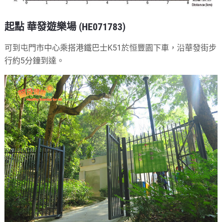
起點 華發遊樂場 (HE071783)
可到屯門市中心乘搭港鐵巴士K51於恒豐園下車，沿華發街步
行約5分鐘到達。