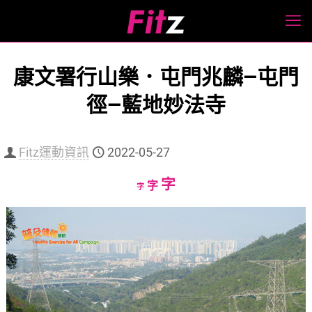
康文署行山樂．屯門兆麟—屯門
徑—藍地妙法寺
Fitz運動資訊
2022-05-27
Increase
字
Reset
Decrease
字
字
font
font
font
size.
size.
size.