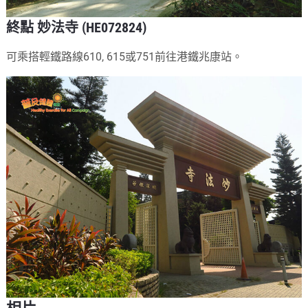
終點 妙法寺 (HE072824)
可乘搭輕鐵路線610, 615或751前往港鐵兆康站。