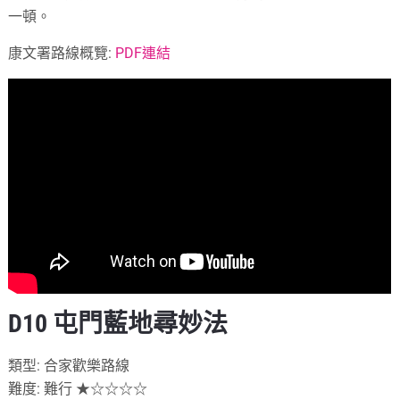
一頓。
康文署路線概覽:
PDF連結
D10 屯門藍地尋妙法
類型: 合家歡樂路線
難度: 難行 ★☆☆☆☆