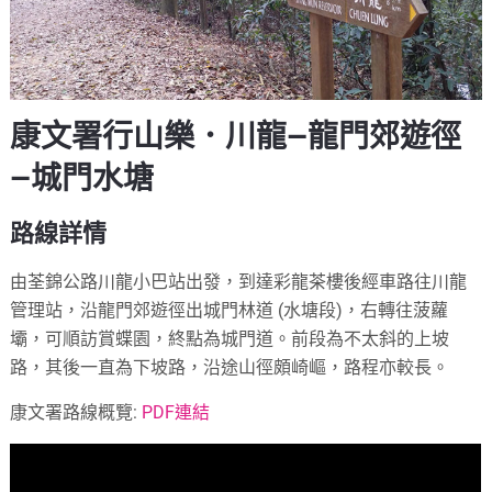
康文署行山樂．川龍—龍門郊遊徑
—城門水塘
路線詳情
由荃錦公路川龍小巴站出發，到達彩龍茶樓後經車路往川龍
管理站，沿龍門郊遊徑出城門林道 (水塘段)，右轉往菠蘿
壩，可順訪賞蝶園，終點為城門道。前段為不太斜的上坡
路，其後一直為下坡路，沿途山徑頗崎嶇，路程亦較長。
康文署路線概覽:
PDF連結