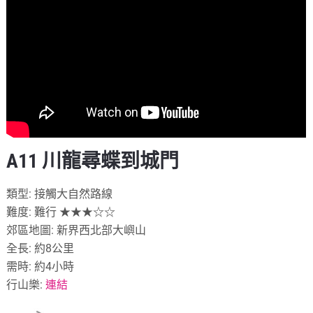
A11 川龍尋蝶到城門
類型: 接觸大自然路線
難度: 難行 ★★★☆☆
郊區地圖: 新界西北部大嶼山
全長: 約8公里
需時: 約4小時
行山樂:
連結