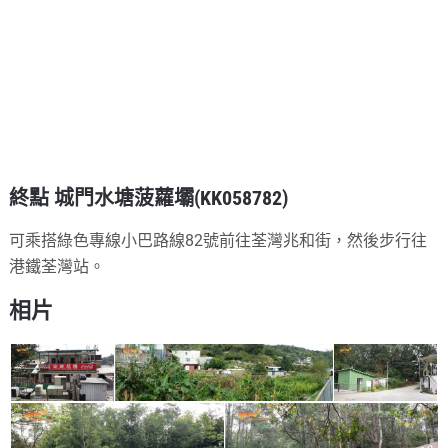
終點 城門水塘菠蘿壩(KK058782)
可乘搭綠色專線小巴路線82號前往荃灣兆和街，然後步行往
港鐵荃灣站。
相片