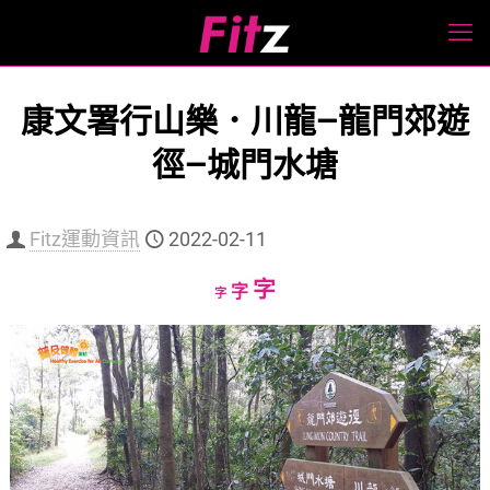
康文署行山樂．川龍—龍門郊遊
徑—城門水塘
Fitz運動資訊
2022-02-11
Increase
字
Reset
Decrease
字
字
font
font
font
size.
size.
size.