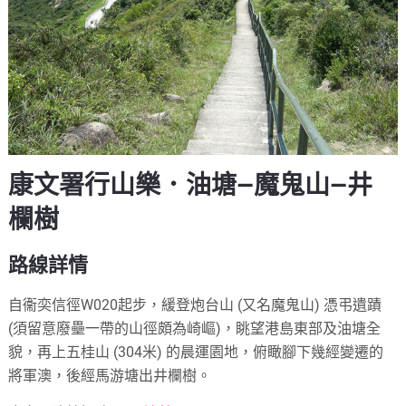
康文署行山樂．油塘—魔鬼山—井
欄樹
路線詳情
自衞奕信徑W020起步，緩登炮台山 (又名魔鬼山) 憑弔遺蹟
(須留意廢壘一帶的山徑頗為崎嶇)，眺望港島東部及油塘全
貌，再上五桂山 (304米) 的晨運園地，俯瞰腳下幾經變遷的
將軍澳，後經馬游塘出井欄樹。