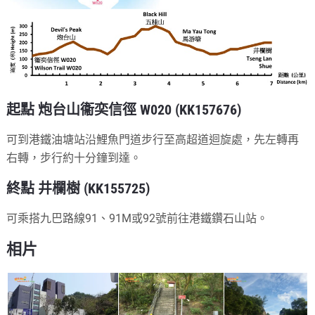
起點 炮台山衞奕信徑 W020 (KK157676)
可到港鐵油塘站沿鯉魚門道步行至高超道迴旋處，先左轉再
右轉，步行約十分鐘到達。
終點 井欄樹 (KK155725)
可乘搭九巴路線91、91M或92號前往港鐵鑽石山站。
相片