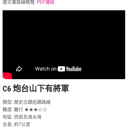
康文署路線概覽:
PDF連結
C6 炮台山下有將軍
類型: 歷史古蹟追蹟路線
難度: 難行 ★★★☆☆
地區: 西貢及清水灣
全長: 約7公里