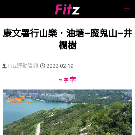
康文署行山樂．油塘—魔鬼山—井
欄樹
Fitz運動資訊
2022-02-19
Increase
字
Reset
Decrease
字
字
font
font
font
size.
size.
size.