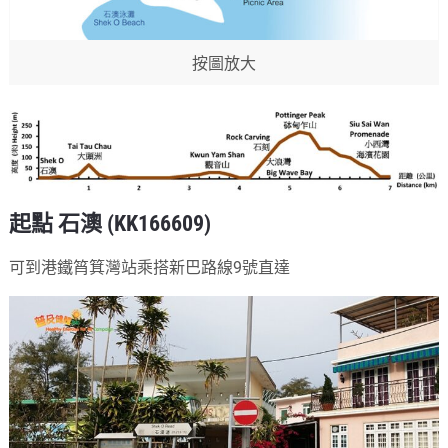
按圖放大
起點 石澳 (KK166609)
可到港鐵筲箕灣站乘搭新巴路線9號直達