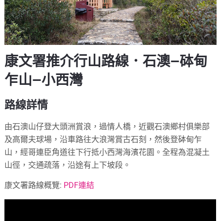
康文署推介行山路線．石澳—砵甸
乍山—小西灣
路線詳情
由石澳山仔登大頭洲賞浪，過情人橋，近觀石澳鄉村俱樂部
及高爾夫球場，沿車路往大浪灣賞古石刻，然後登砵甸乍
山，經哥連臣角道往下行抵小西灣海濱花園。全程為混凝土
山徑，交通疏落，沿途有上下坡段。
康文署路線概覽:
PDF連結