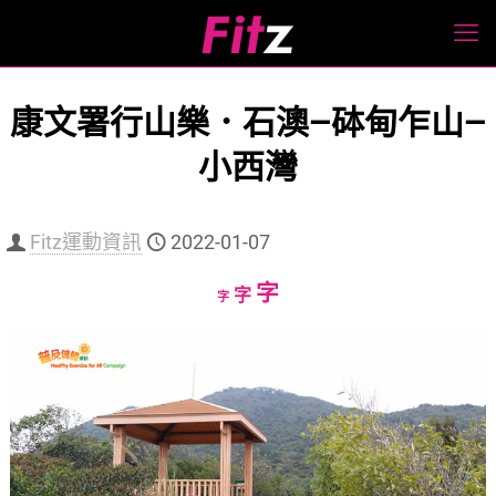
康文署行山樂．石澳—砵甸乍山—
小西灣
Fitz運動資訊
2022-01-07
Increase
字
Reset
Decrease
字
字
font
font
font
size.
size.
size.