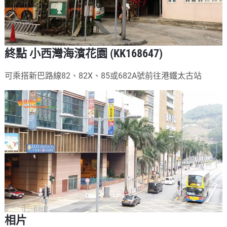
終點 小西灣海濱花園 (KK168647)
可乘搭新巴路線82、82X、85或682A號前往港鐵太古站
相片