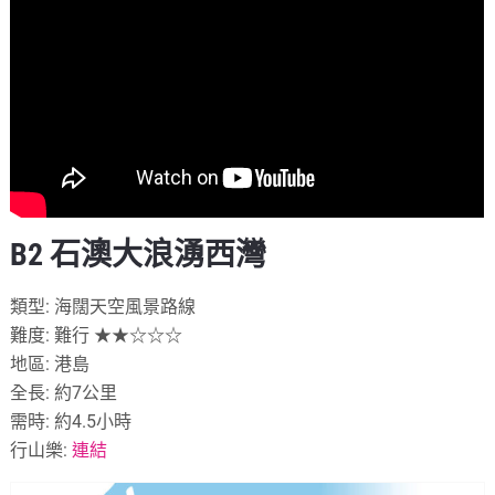
B2 石澳大浪湧西灣
類型: 海闊天空風景路線
難度: 難行 ★★☆☆☆
地區: 港島
全長: 約7公里
需時: 約4.5小時
行山樂:
連結