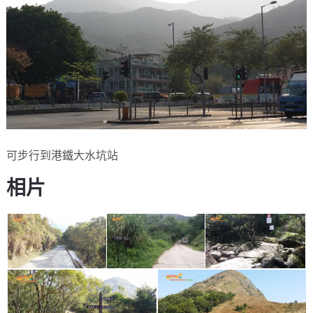
可步行到港鐵大水坑站
相片