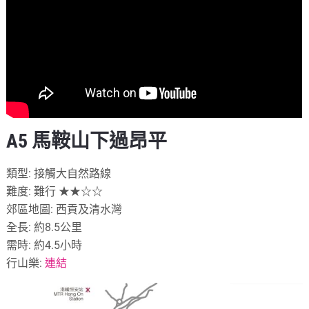
A5 馬鞍山下過昂平
類型: 接觸大自然路線
難度: 難行 ★★☆☆
郊區地圖: 西貢及清水灣
全長: 約8.5公里
需時: 約4.5小時
行山樂:
連結