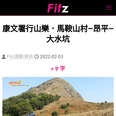
康文署行山樂．馬鞍山村—昂平—
大水坑
Fitz運動資訊
2022-02-03
Increase
字
Reset
Decrease
字
字
font
font
font
size.
size.
size.