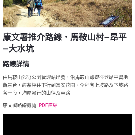
康文署推介路線．馬鞍山村—昂平
—大水坑
路線詳情
由馬鞍山郊野公園管理站出發，沿馬鞍山郊遊徑登昂平營地
觀景台，經茅坪往下行到富安花園。全程有上坡路及下坡路
各一段，均屬易行的山徑及車路
康文署路線概覽:
PDF連結