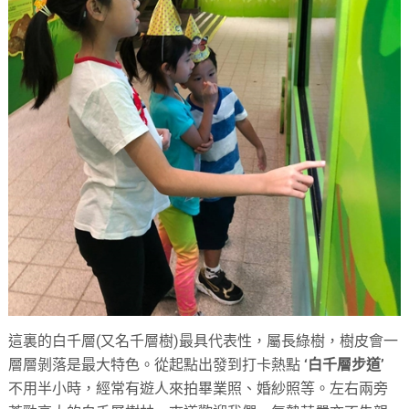
這裏的白千層(又名千層樹)最具代表性，屬長綠樹，樹皮會一
層層剝落是最大特色。從起點出發到打卡熱點
‘白千層步道’
不用半小時，經常有遊人來拍畢業照、婚紗照等。左右兩旁