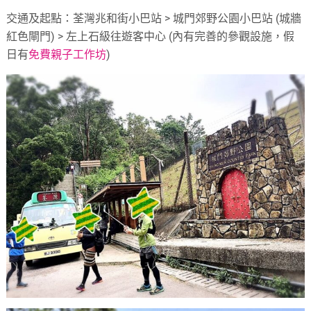
交通及起點：荃灣兆和街小巴站 > 城門郊野公園小巴站 (城牆
紅色閘門) > 左上石級往遊客中心 (內有完善的參觀設施，假
日有
免費親子工作坊
)