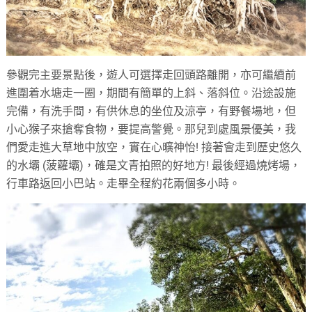
參觀完主要景點後，遊人可選擇走回頭路離開，亦可繼續前
進圍着水塘走一圈，期間有簡單的上斜、落斜位。沿途設施
完備，有洗手間，有供休息的坐位及涼亭，有野餐場地，但
小心猴子來搶奪食物，要提高警覺。那兒到處風景優美，我
們愛走進大草地中放空，實在心曠神怡! 接著會走到歷史悠久
的水壩 (菠蘿壩)，確是文青拍照的好地方! 最後經過燒烤場，
行車路返回小巴站。走畢全程約花兩個多小時。