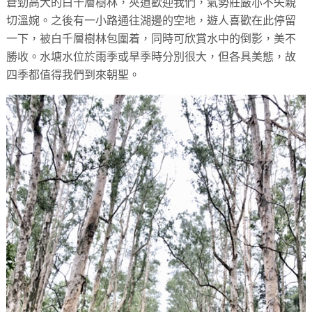
蒼勁高大的白千層樹林，夾道歡迎我們，氣勢莊嚴亦不失親
切溫婉。之後有一小路通往湖邊的空地，遊人喜歡在此停留
一下，被白千層樹林包圍着，同時可欣賞水中的倒影，美不
勝收。水塘水位於雨季或旱季時分別很大，但各具美態，故
四季都值得我們到來朝聖。