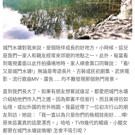
城門水塘對我來說，是個陪伴成長的好地方。小時候，這兒
是我們一家人和親友經常來郊遊的地點之一。此外，每當看
到電視畫面以此作拍攝場地時，家人總會異口同聲說：「看!
又是城門水塘!」無論是粵語長片、古裝或民初劇集、武俠電
影、流行歌曲MV、廣告…… 均不難發現那個熱門背景。
直到我們長大了，如果有朋友想嘗試遠足，都愛把城門水塘
介紹給他們作入門之選。因為那裏不但易行，而且美得仿如
仙境，或似外國的世外桃園。我最近帶了一位初次行山的朋
友到訪，她說：「我一直以為只是你們的執相技術好… …嘩!
原來這裏真的這麼漂亮。」哈哈，TVB幾代的楊過、小龍女
都曾在城門水塘談情喔! 怎會不吸引呢？