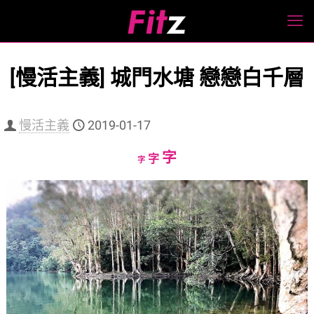
[慢活主義] 城門水塘 戀戀白千層
慢活主義
2019-01-17
Increase
字
Reset
Decrease
字
字
font
font
font
size.
size.
size.