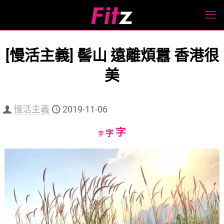
[慢活主義] 髻山 遠離煩囂 香港很
美
慢活主義
2019-11-06
Increase
字
Reset
Decrease
字
字
font
font
font
size.
size.
size.