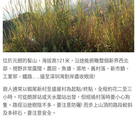
位於元朗的髻山，海拔高121米，沿途能俯瞰整個新界西北
部，視野非常廣闊，農田、魚塘、濕地、舊村落、新市鎮、
工業邨、鐵路… …遠至深圳灣對岸盡收眼底!
遊人通常以蝦尾新村至盛屋村為起點/終點，全程約花二至三
小時。可從朗屏站或天水圍站出發，但經過村落時要小心狗
隻。路徑沿途樹陰不多，要注意防曬! 而步上山頂的路段較斜
及多碎石，要注意安全。