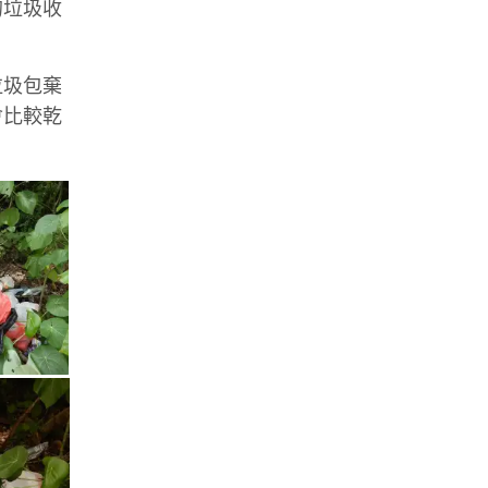
的垃圾收
垃圾包棄
會比較乾