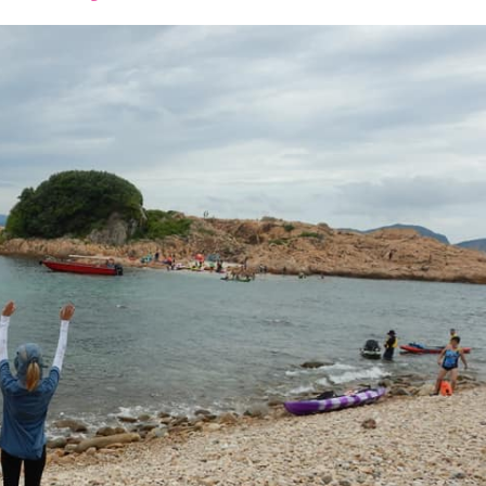
font
font
font
size.
size.
size.