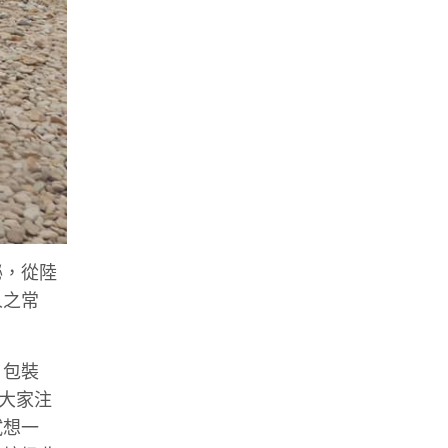
秘，從陸
人之常
、包裝
大家注
試想一