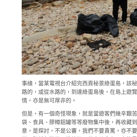
事緣，當某電視台介紹完西貢秘景綠蛋島，該
路的，或從水路的，到達綠蛋島後，在島上遊
情，亦是無可厚非的。
但是，有一個奇怪現象，就是當遊客們幾辛艱
袋、食具、膠樽鋁罐等等廢物集中後，再收藏到
意，是探討，不是公審，我們不要責罵，亦不