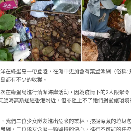
洋在綠蛋島一帶登陸，在海中更加會有棄置漁網（俗稱: 
蛋島都有不少的收獲。
次在綠蛋島進行清潔海岸活動，因為疫情下的2人限聚令
氣旋海高斯途經香港附近，但亦阻止不了她們對愛護環境
標，我們二位少女隊友進出危險的叢林，挖掘深藏的垃圾
鬼網，二位隊友含著一顆堅持的決心，進行不可能的任務!