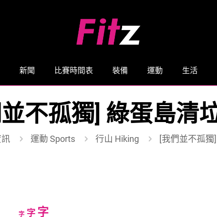
新聞
比賽時間表
裝備
運動
生活
們並不孤獨] 綠蛋島清
資訊
運動 Sports
行山 Hiking
[我們並不孤獨
Increase
字
Reset
Decrease
字
字