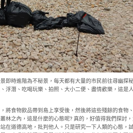
秘景即時進階為不秘景，每天都有大量的市民前往尋幽探
覽、浮潛、吃喝玩樂、拍照、大小二便、盡情歡樂，這是
苦，將食物飲品帶到島上享受後，然後將這些殘餘的食物
叢林之內，這是什麼的心態呢? 真的，好值得我們探討，
要站在道德高地，批判他人。只是研究一下人類的心態，