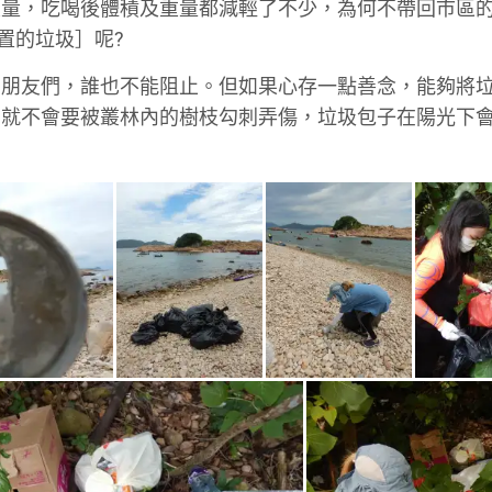
重量，吃喝後體積及重量都減輕了不少，為何不帶回市區
置的垃圾］呢?
的朋友們，誰也不能阻止。但如果心存一點善念，能夠將
們就不會要被叢林內的樹枝勾刺弄傷，垃圾包子在陽光下