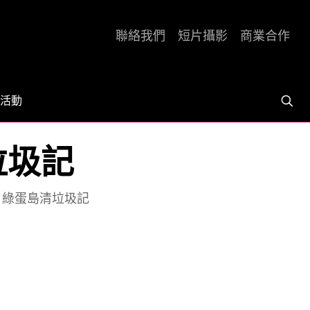
聯絡我們
短片攝影
商業合作
活動
垃圾記
] 綠蛋島清垃圾記