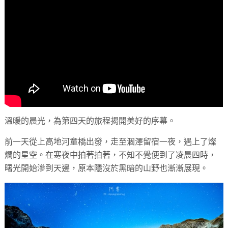
溫暖的晨光，為第四天的旅程揭開美好的序幕。
前一天從上高地河童橋出發，走至涸澤留宿一夜，遇上了燦
爛的星空。在寒夜中拍著拍著，不知不覺便到了凌晨四時，
曙光開始滲到天邊，原本隱沒於黑暗的山野也漸漸展現。