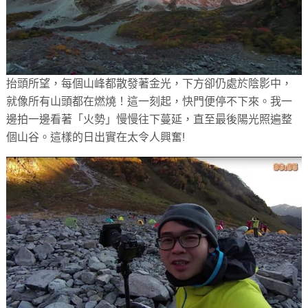
抬頭所望，每個山峰都散發著金光，下方卻仍處於陰影中，
就像所有山頭都在燃燒！這一刻起，快門便停不下來。我一
邊拍一邊看著「火勢」慢慢往下蔓延，直至最後陽光照遍整
個山谷。這樣的日出實在太令人興奮!