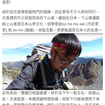
身影!
由於這也是條相當熱門的路線，因此會有不少人與你同行，
也會遇到不少迎面而來的下山者。雖說在日本，下山者讓路
給上山者是日本山界文化，但學會說su me ma sen (不好意
思) 和 do mo (謝謝)，來點互動，將更能感受日本人的友善～
走到末段，雙腿已相當疲累。終於在下午一點左右，抵達山
莊。天漸起雲，本應把握時間拍攝，但卸下行裝後便倒下來