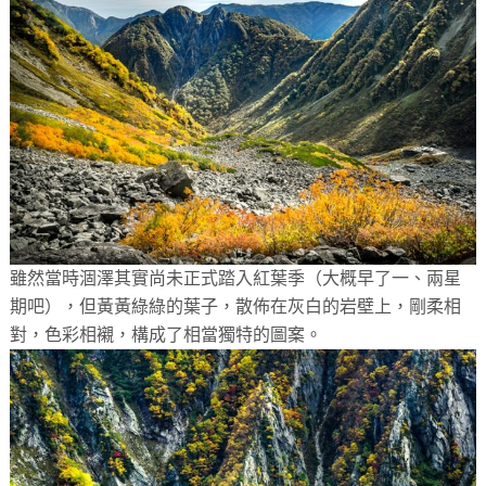
雖然當時涸澤其實尚未正式踏入紅葉季（大概早了一、兩星
期吧），但黃黃綠綠的葉子，散佈在灰白的岩壁上，剛柔相
對，色彩相襯，構成了相當獨特的圖案。