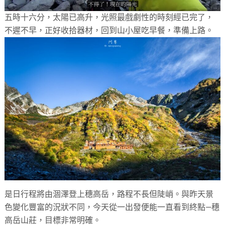
五時十六分，太陽已高升，光照最戲劇性的時刻經已完了，
不遲不早，正好收拾器材，回到山小屋吃早餐，準備上路。
是日行程將由涸澤登上穗高岳，路程不長但陡峭。與昨天景
色變化豐富的況狀不同，今天從一出發便能一直看到終點—穗
高岳山莊，目標非常明確。