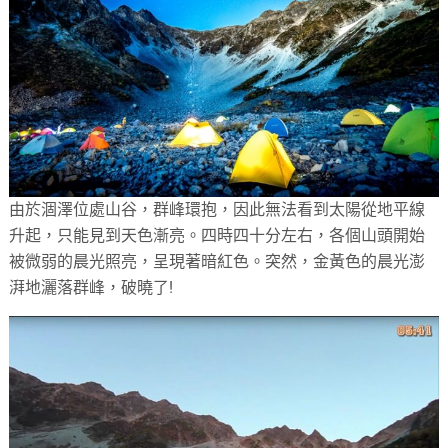
由於涸澤位處山谷，群峰環抱，因此無法看到太陽從地平線
升起，只能見到天色漸亮。四時四十分左右，各個山頭開始
被微弱的晨光照亮，呈現著暗紅色。突然，金黃色的晨光澎
湃地灑落群峰，破曉了!