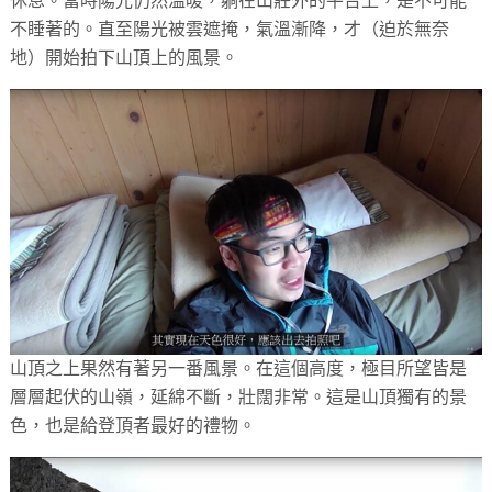
休息。當時陽光仍然溫暖，躺在山莊外的平台上，是不可能
不睡著的。直至陽光被雲遮掩，氣溫漸降，才（迫於無奈
地）開始拍下山頂上的風景。
山頂之上果然有著另一番風景。在這個高度，極目所望皆是
層層起伏的山嶺，延綿不斷，壯闊非常。這是山頂獨有的景
色，也是給登頂者最好的禮物。