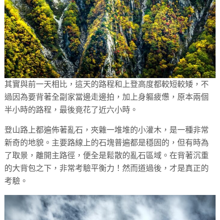
其實與前一天相比，這天的路程和上登高度都較短較矮，不
過因為要背著全副家當邊走邊拍，加上身軀疲憊，原本兩個
半小時的路程，最後竟花了近六小時。
登山路上都遍佈著亂石，夾雜一堆堆的小灌木，是一種非常
新奇的地貌。主要路線上的石塊普遍都是穩固的，但有時為
了取景，離開主路徑，便全是鬆散的亂石區域。在背著沉重
的大背包之下，非常考驗平衡力！然而道過後，才是真正的
考驗。