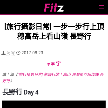
[旅行攝影日常] 一步一步行上頂
穗高岳上看山嶺 長野行
阿零
2017-08-23
Increase
字
Reset
Decrease
字
字
font
font
font
續上篇《
[旅行攝影日常] 執齊行裝上高山 涸澤星空超燦爛 長
size.
size.
size.
野行
》
長野行 Day 4