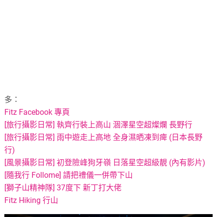
多：
Fitz Facebook 專頁
[旅行攝影日常] 執齊行裝上高山 涸澤星空超燦爛 長野行
[旅行攝影日常] 雨中遊走上高地 全身濕晒凍到痺 (日本長野
行)
[風景攝影日常] 初登險峰狗牙嶺 日落星空超級靚 (內有影片)
[隨我行 Follome] 請把禮儀一併帶下山
[獅子山精神隊] 37度下 新丁打大佬
Fitz Hiking 行山