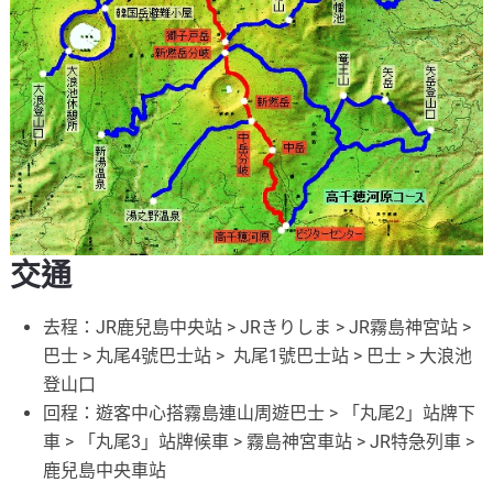
交通
去程：JR鹿兒島中央站 > JRきりしま > JR霧島神宮站 >
巴士 > 丸尾4號巴士站 > 丸尾1號巴士站 > 巴士 > 大浪池
登山口
回程：遊客中心搭霧島連山周遊巴士 > 「丸尾2」站牌下
車 > 「丸尾3」站牌候車 > 霧島神宮車站 > JR特急列車 >
鹿兒島中央車站