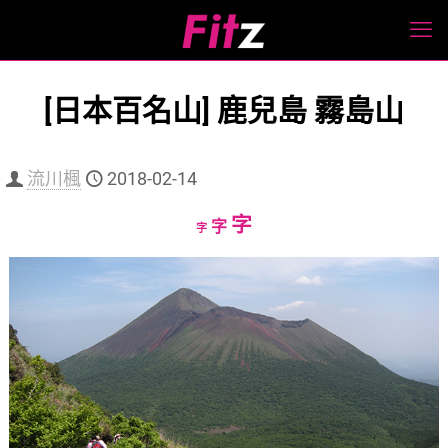
[日本百名山] 鹿兒島 霧島山
流川楓
2018-02-14
Increase
字
Reset
Decrease
字
字
font
font
font
size.
size.
size.