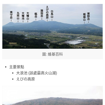
圖: 維基百科
主要景點
大浪池 (該處最高火山湖)
えびの高原