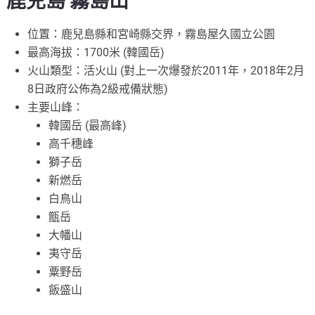
鹿兒島 霧島山
位置：鹿兒島縣和宮崎縣交界，霧島屋久國立公園
最高海拔：1700米 (韓國岳)
火山類型：活火山 (對上一次爆發於2011年，2018年2月
8日政府公佈為2級戒備狀態)
主要山峰：
韓國岳 (最高峰)
高千穗峰
獅子岳
新燃岳
白鳥山
甑岳
大幡山
夷守岳
粟野岳
飯盛山