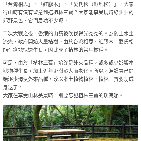
「台灣相思」、「紅膠木」、「愛氏松（濕地松）」，大家
行山時有沒有留意到這植林三寶？大家能享受現時綠油油的
郊野景色，它們居功不少呢。
二次大戰之後，香港的山嶺被砍伐得光禿禿的。為防止水土
流失，政府開始大量植樹。由於台灣相思、紅膠木、愛氏松
能在瘠地快速生長，因此成了植林的常用樹種。
可是，由於「植林三寶」始終是外來品種，或多或少影響本
地物種生長，加上近年更樹齡大而老化。所以，漁護署已開
始逐步淘汰外來品種，改以本土植物植林，植林三寶要功成
身退了。
大家在享受山林美景時，別要忘記植林三寶的功徳呢。