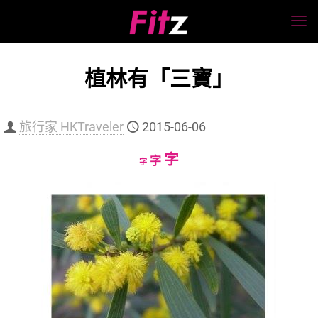
植林有「三寶」
旅行家 HKTraveler
2015-06-06
Increase
字
Reset
Decrease
字
字
font
font
font
size.
size.
size.