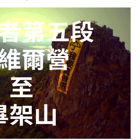
font
font
font
size.
size.
size.