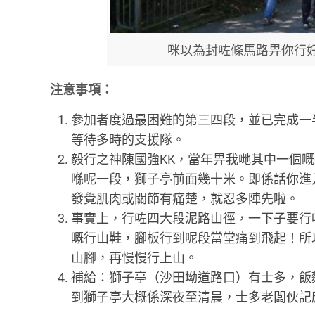
咪以為封咗條馬路畀你行
注意事項：
參加者度過最困難的第三四段，並已完成一
等待多時的支援隊。
毅行之神陳國強KK，當年畀我哋其中一個嘅
喺呢一段，獅子亭前面幾十米。即係話你進
發覺肌肉或關節有痛楚，就忍多陣先啦。
事實上，行咗四大段泥路山徑，一下子要行
嘅行山鞋，腳板行到呢段當堂痛到飛起！所
山腳，再慢慢行上山。
補給：獅子亭（沙田坳道路口）有士多，飯
到獅子亭大概係深夜至清晨，士多老闆伙記