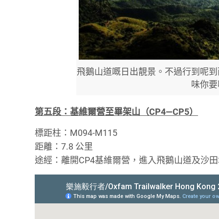
飛鵝山道嘅日出靚景。不過行到呢到
味你要
第五段：基維爾營至畢架山（CP4—CP5）
標距柱：M094-M115
距離：7.8 公里
途經：離開CP4基維爾營，進入飛鵝山道及沙田