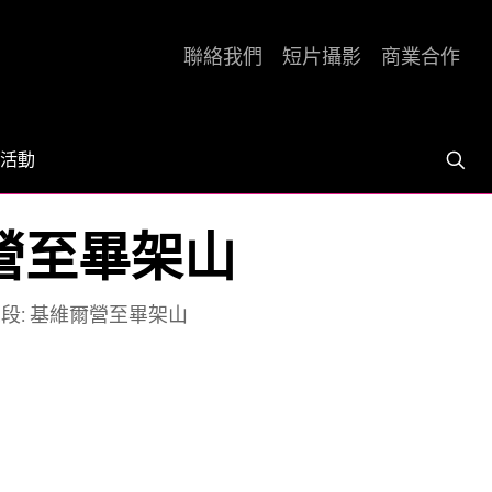
聯絡我們
短片攝影
商業合作
活動
爾營至畢架山
第五段: 基維爾營至畢架山