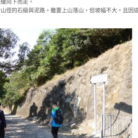
緩緩向下而走。
般行山徑的石級與泥路。雖要上山落山，但坡幅不大。且因