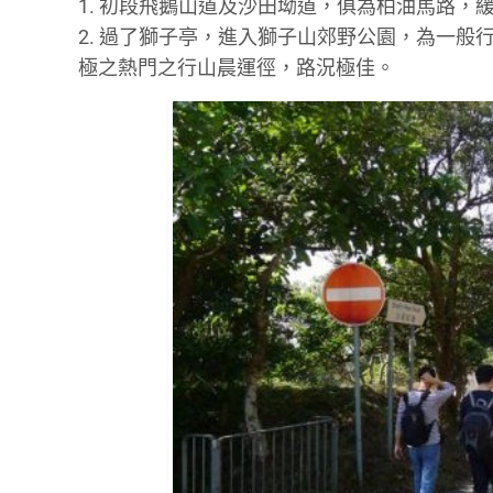
1. 初段飛鵝山道及沙田坳道，俱為柏油馬路，
2. 過了獅子亭，進入獅子山郊野公園，為一
極之熱門之行山晨運徑，路況極佳。