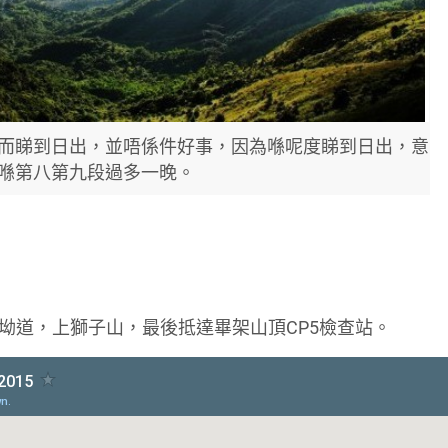
而睇到日出，並唔係件好事，因為喺呢度睇到日出，意
喺第八第九段過多一晚。
坳道，上獅子山，最後抵達畢架山頂CP5檢查站。