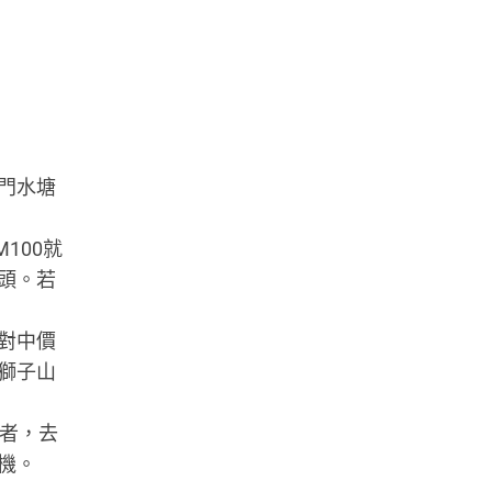
門水塘
100就
頭。若
對中價
獅子山
加者，去
機。