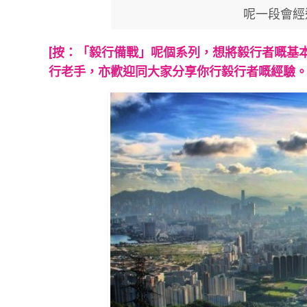
呢一段會經
[按：「毅行備戰」呢個系列，想將毅行者嘅基
行老手，亦歡迎同大家分享你行毅行者嘅經驗。