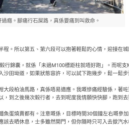
好過癮。腳痛行石屎路，真係要痛到叫救命。
半程。所以第五、第六段可以抱著輕鬆的心情，迎接在城
毅行錦囊，就係「未過M100標距柱就唔好跑」。而呢支M
入沙田坳道，如果狀態容許，可以試下跑幾步，鬆一鬆步
咁大段柏油馬路，真係唔易適應。我嘅慘痛經驗係，著咗
以，到之後幾次毅行者，去到呢度我情願快快腳，跑到去
麵魚蛋燒賣都有。注意嘅係，目標時間30個鐘左右嘅參
應該去晒休息，士多雖然開門，但你隨時只可入去撳汽水