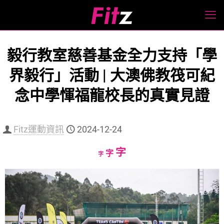
毅行教室慈善基金全力支持「學
界毅行」活動 | 大澳佛教筏可紀
念中學惲福龍校長的真實見證
Fitz運動資訊
2024-12-24
Increase
字
Reset
Decrease
字
字
font
font
font
size.
size.
size.