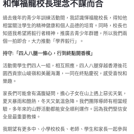
和惲福龍校長理念不謀而合
過去幾年的青少年訓練活動間，我認識惲福龍校長，得知他
相當關注學生的精神健康和個人品德的培育。同時，校長也
知道我希望將毅行者精神，推廣去青少年群體，所以我們兩
個一拍即合，大力推動「學界毅行」。
持守:「四人八腿一條心，行到終點開香檳」
活動需學生們四人一組，相互照應，四人八腿穿越香港後花
園西貢崇山峻嶺和美麗海灘，一同在終點慶祝，感受喜悅和
樂趣。
家長們可能會有滿腹疑問，擔心子女在山上遇上惡劣天氣，
夏天暴雨和酷熱，冬天又氣温急降。我們團隊導師有相當經
驗，多年來的山野活動都能安全順利運作。因為我們堅信安
全是最重要教條。
我期望有更多中、小學校校長、老師、學生和家長一起參與