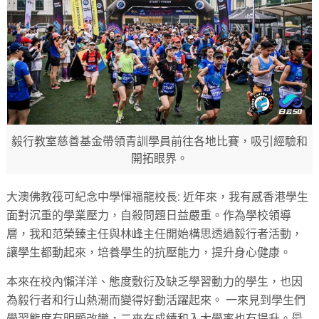
毅行教室慈善基金帶領青訓學員前往各地比賽，吸引經驗和
開拓眼界。
大澳佛教筏可紀念中學惲福龍校長: 近年來，我有感香港學生
面對沉重的學業壓力，自殺問題日益嚴重。作為學校領導
層，我和范榮臻主任與林峰主任開始構思透過毅行者活動，
讓學生都動起來，培養學生的抗壓能力，提升身心健康。
本來在校內懶洋洋、態度敷衍及缺乏學習動力的學生，也因
為毅行者和行山熱潮而變得好動活躍起來。 一來見到學生們
學習態度有明顯改變，二來在成績和入大學率也有提升。最