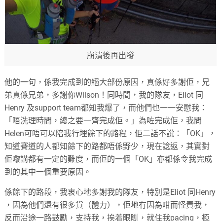
崩潰後再出發
他的一句，係我完成到的絕大部份原因，真係好多謝佢，兄
弟真係兄弟，多謝你Wilson！同時間，我的隊友，Eliot 同
Henry 及support team都知我爆了，而他們也一一安慰我：
「唔洗理時間，總之要一齊完成佢。」為咗完成佢，我問
Helen可唔可以陪我行埋餘下的路程，佢二話不說：「OK」，
知道賽道的人都知餘下的路都唔係野少，現在諗返，其實對
佢嚟講都有一定的難度，而佢的一個「OK」亦都係令我完成
到的其中一個重要原因。
係餘下的路段，我衷心地多謝我的隊友，特別是Eliot 同Henry
，因為他們還有很多貨（體力），佢地冇因為咁而怪責我，
反而沿途一路鼓勵，支持我，挨着眼瞓，就住我pacing，極