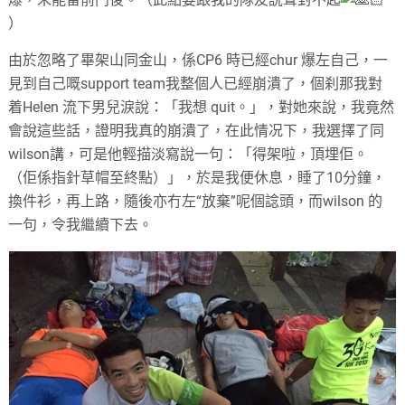
）
由於忽略了畢架山同金山，係CP6 時已經chur 爆左自己，一
見到自己嘅support team我整個人已經崩潰了，個刹那我對
着Helen 流下男兒淚說：「我想 quit。」，對她來說，我竟然
會說這些話，證明我真的崩潰了，在此情况下，我選擇了同
wilson講，可是他輕描淡寫說一句：「得架啦，頂埋佢。
（佢係指針草帽至終點）」，於是我便休息，睡了10分鐘，
換件衫，再上路，隨後亦冇左“放棄”呢個諗頭，而wilson 的
一句，令我繼續下去。