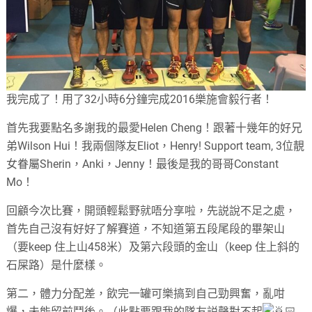
我完成了！用了32小時6分鐘完成2016樂施會毅行者！
首先我要點名多謝我的最愛Helen Cheng！跟著十幾年的好兄
弟Wilson Hui！我兩個隊友Eliot，Henry! Support team, 3位靚
女眷屬Sherin，Anki，Jenny！最後是我的哥哥Constant
Mo！
回顧今次比賽，開頭輕鬆野就唔分享啦，先説說不足之處，
首先自己沒有好好了解賽道，不知道第五段尾段的畢架山
（要keep 住上山458米）及第六段頭的金山（keep 住上斜的
石屎路）是什麼樣。
第二，體力分配差，飲完一罐可樂搞到自己勁興奮，亂咁
爆，未能留前鬥後。（此點要跟我的隊友説聲對不起