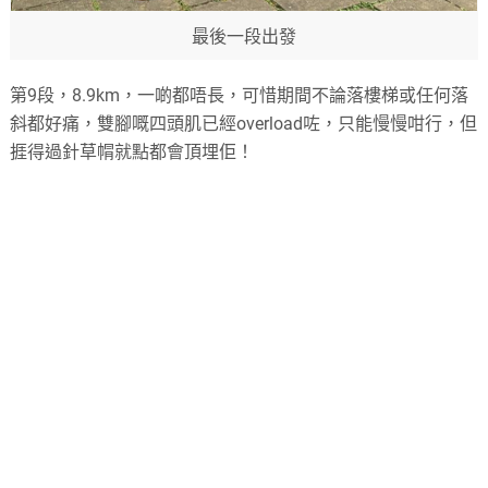
最後一段出發
第9段，8.9km，一啲都唔長，可惜期間不論落樓梯或任何落
斜都好痛，雙腳嘅四頭肌已經overload咗，只能慢慢咁行，但
捱得過針草㡌就點都會頂埋佢！