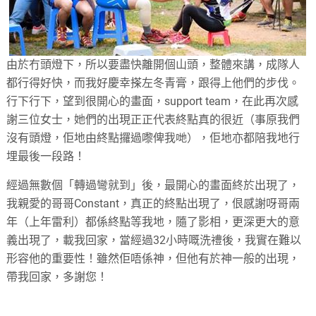
由於冇頭燈下，所以要盡快離開個山頭，整體來講，成隊人
都行得好快，而我好慶幸搽左冬青膏，跟得上他們的步伐。
行下行下，望到很開心的畫面，support team，在此再次感
謝三位女士，她們的出現正正代表終點真的很近（事原我們
沒有頭燈，佢地由終點攞過嚟俾我哋），佢地亦都陪我地行
埋最後一段路！
經過無數個「轉過彎就到」後，最開心的畫面終於出現了，
我親愛的哥哥Constant，真正的終點出現了，佷感謝呀哥兩
年（上年雷利）都係終點等我地，隨了影相，更深更大的意
義出現了，載我回家，當經過32小時嘅洗禮後，我實在難以
形容他的重要性！雖然佢唔係神，但他有於神一般的出現，
帶我回家，多謝您！