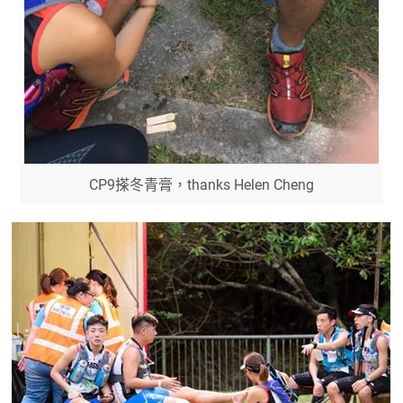
CP9搽冬青膏，thanks Helen Cheng