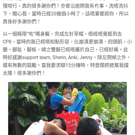
慢咁行，真的很多謝你們！亦會沿途問我有冇事，洗唔洗抖
下，關心我，當時已經20幾個小時了，話唔累都扼你，所以
真係好多謝你們！
以一個極限“咗”嘅身軀，完成左針草帽，唔經唔覺捱到去
CP8，當時的我已經唔知點形容，比崩潰更崩潰，四頭肌，小
腿，腳趾，腳板，總之雙腳已經唔屬於自己，已經好痛。此
時好感謝support team, Sherin, Anki, Jenny，除左問候之外，
還有無數的鼓勵。當我要求瞓15分鐘時，特登開把遮幫我擋
太陽！很多謝你們！