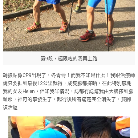
第9段，極限咗的我再上路
轉捩點係CP9出現了，冬青膏！而我不知是什麼！我跟治療師
說只要捱到最後12公里就得，成隻腳都搽晒，在此特別感謝
我的女友Helen，佢知我咩情況，諗都冇諗幫我由大脾搽到腳
趾那，神奇的事發生了，起行後所有痛楚完全消失了，雙腳
復活返！