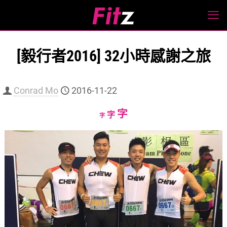
[毅行者2016] 32小時感謝之旅
Conrad Mo
2016-11-22
Increase
字
Reset
Decrease
字
字
font
font
font
size.
size.
size.