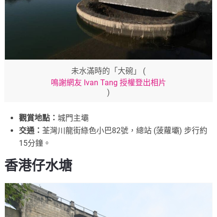
未水滿時的「大碗」 (
鳴謝網友 Ivan Tang 授權登出相片
)
觀賞地點：
城門主壩
交通：
荃灣川龍街綠色小巴82號，總站 (菠蘿壩) 步行約
15分鐘。
香港仔水塘