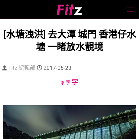
[水塘洩洪] 去大潭 城門 香港仔水
塘 一睹放水靚境
Fitz 編輯部
2017-06-23
Increase
字
Reset
Decrease
字
字
font
font
font
size.
size.
size.