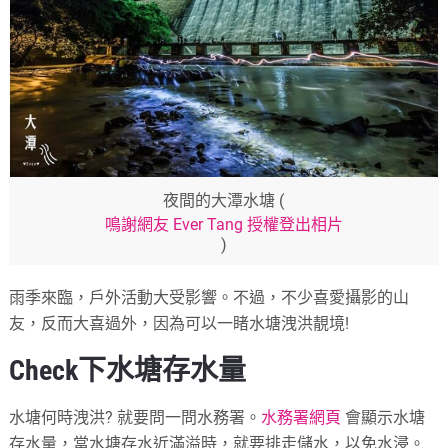
夜間的大潭水塘 (
鳴謝網友 Ever Tang 授權登出相片
)
雨季來臨，戶外活動大受影響。不過，不少喜愛攝影的山
友，反而大喜過外，因為可以一睹水塘洩洪靚境!
Check下水塘存水量
水塘何時洩洪? 就要問一問水務署。
水務署網頁
會顯示水塘
存水量，當水塘存水近滿溢時，就要排走儲水，以免水浸。