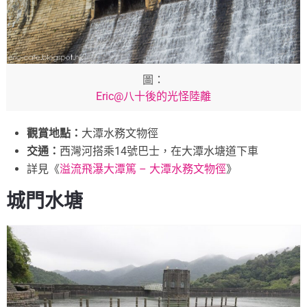
圖：
Eric@八十後的光怪陸離
觀賞地點：
大潭水務文物徑
交通：
西灣河搭乘14號巴士，在大潭水塘道下車
詳見《
溢流飛瀑大潭篤 – 大潭水務文物徑
》
城門水塘