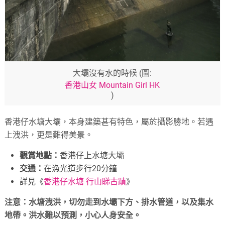
大壩沒有水的時候 (圖:
香港山女 Mountain Girl HK
)
香港仔水塘大壩，本身建築甚有特色，屬於攝影勝地。若遇
上洩洪，更是難得美景。
觀賞地點：
香港仔上水塘大壩
交通：
在漁光道步行20分鐘
詳見《
香港仔水塘 行山睇古蹟
》
注意：水塘洩洪，切勿走到水壩下方、排水管道，以及集水
地帶。洪水難以預測，小心人身安全。