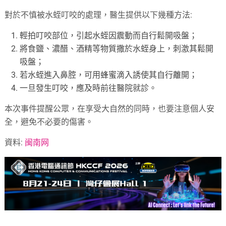
對於不慎被水蛭叮咬的處理，醫生提供以下幾種方法:
輕拍叮咬部位，引起水蛭因震動而自行鬆開吸盤；
將食鹽、濃醋、酒精等物質撒於水蛭身上，刺激其鬆開
吸盤；
若水蛭進入鼻腔，可用蜂蜜滴入誘使其自行離開；
一旦發生叮咬，應及時前往醫院就診。
本次事件提醒公眾，在享受大自然的同時，也要注意個人安
全，避免不必要的傷害。
資料:
闽南网