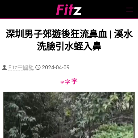
深圳男子郊遊後狂流鼻血 | 溪水
洗臉引水蛭入鼻
Fitz中國組
2024-04-09
Increase
字
Reset
Decrease
字
字
font
font
font
size.
size.
size.