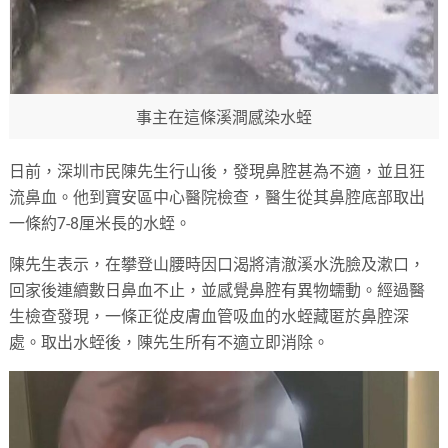
事主在這條溪澗感染水蛭
日前，深圳市民陳先生行山後，發現鼻腔甚為不適，並且狂
流鼻血。他到寶安區中心醫院檢查，醫生從其鼻腔底部取出
一條約7-8厘米長的水蛭。
陳先生表示，在攀登山腰時因口渴將清澈溪水洗臉及漱口，
回家後連續數日鼻血不止，並感覺鼻腔有異物蠕動。經過醫
生檢查發現，一條正從皮膚血管吸血的水蛭藏匿於鼻腔深
處。取出水蛭後，陳先生所有不適立即消除。