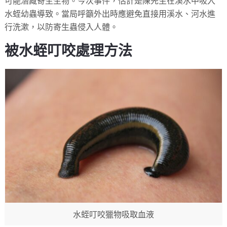
可能潛藏寄生生物。今次事件，估計是陳先生在溪水中吸入
水蛭幼蟲導致。當局呼籲外出時應避免直接用溪水、河水進
行洗漱，以防寄生蟲侵入人體。
被水蛭叮咬處理方法
水蛭叮咬獵物吸取血液