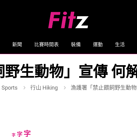
新聞
比賽時間表
裝備
運動
生活
野生動物」宣傳 何
Sports
行山 Hiking
漁護署「禁止餵飼野生動物
Increase
字
Reset
Decrease
字
字