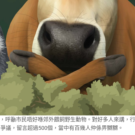
，呼籲市民唔好喺郊外餵飼野生動物。對好多人來講，
爭議，留言超過500個，當中有百幾人仲係畀嬲嬲。