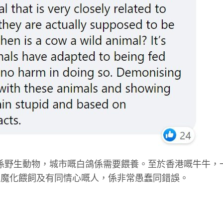
唔係野生動物，城市嘅白鴿係需要餵養。至於香港嘅牛牛，
妖魔化餵飼及有同情心嘅人，係非常愚蠢同錯誤。