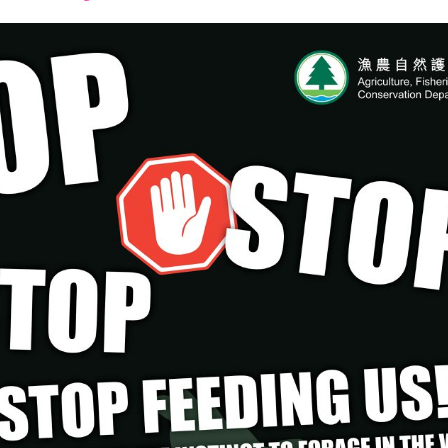
font
font
font
size.
size.
size.