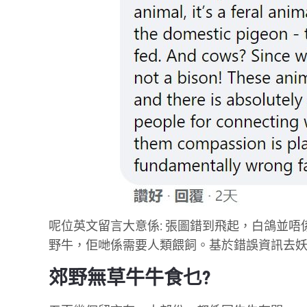
呢位英文留言大意係: 張圖錯到飛起，白鴿並
野牛，佢哋係需要人類餵飼。基於錯誤資訊去
郊野無草牛牛食乜?